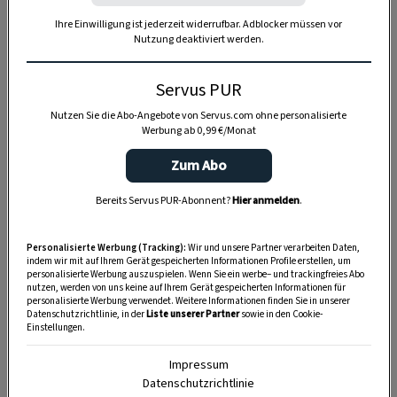
Ihre Einwilligung ist jederzeit widerrufbar. Adblocker müssen vor
Nutzung deaktiviert werden.
Servus PUR
Nutzen Sie die Abo-Angebote von Servus.com ohne personalisierte
Werbung ab 0,99 €/Monat
Zum Abo
Bereits Servus PUR-Abonnent?
Hier anmelden
.
Personalisierte Werbung (Tracking):
Wir und unsere Partner verarbeiten Daten,
indem wir mit auf Ihrem Gerät gespeicherten Informationen Profile erstellen, um
personalisierte Werbung auszuspielen. Wenn Sie ein werbe– und trackingfreies Abo
nutzen, werden von uns keine auf Ihrem Gerät gespeicherten Informationen für
personalisierte Werbung verwendet. Weitere Informationen finden Sie in unserer
Datenschutzrichtlinie, in der
Liste unserer Partner
sowie in den Cookie-
Einstellungen.
SPEICHERN
DRUCKEN
Impressum
Datenschutzrichtlinie