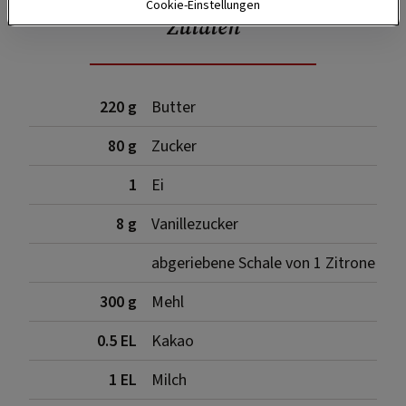
Cookie-Einstellungen
Zutaten
220 g
Butter
80 g
Zucker
1
Ei
8 g
Vanillezucker
abgeriebene Schale von 1 Zitrone
300 g
Mehl
0.5 EL
Kakao
1 EL
Milch