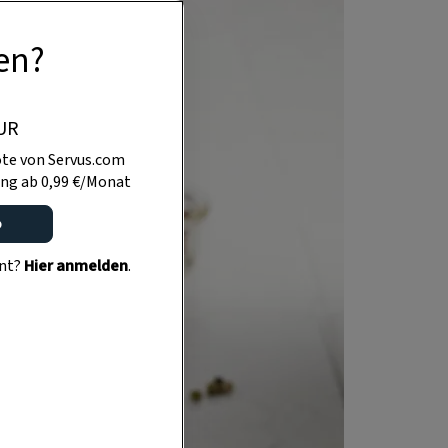
en?
UR
te von Servus.com
ng ab 0,99 €/Monat
o
ent?
Hier anmelden
.