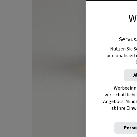
W
Servus
Nutzen Sie S
personalisier
A
Werbeeinna
wirtschaftliche
Angebots. Mind
ist Ihre Einw
Perso