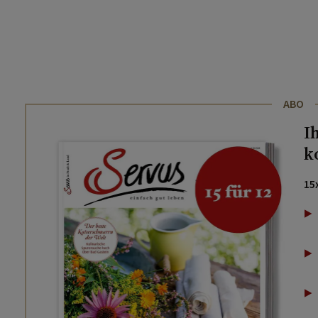
ABO
I
k
15