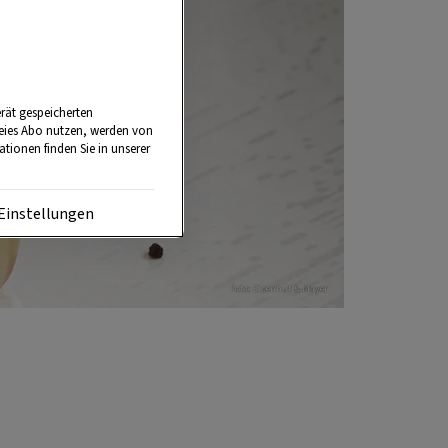
rät gespeicherten
reies Abo nutzen, werden von
tionen finden Sie in unserer
Einstellungen
Foto: Eisenhut & Mayer