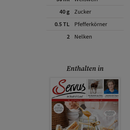
40 g
Zucker
0.5 TL
Pfefferkörner
2
Nelken
Enthalten in