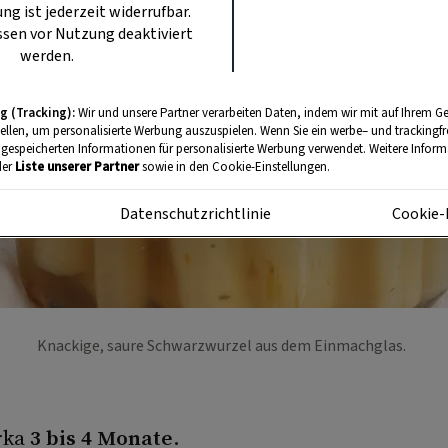
ung ist jederzeit widerrufbar.
sen vor Nutzung deaktiviert
werden.
g (Tracking):
Wir und unsere Partner verarbeiten Daten, indem wir mit auf Ihrem Ge
tellen, um personalisierte Werbung auszuspielen. Wenn Sie ein werbe– und trackingf
 gespeicherten Informationen für personalisierte Werbung verwendet. Weitere Informa
der
Liste unserer Partner
sowie in den Cookie-Einstellungen.
m
Datenschutzrichtlinie
Cookie-
Knackige, saure Schwarzwurzel aus dem Einmachglas.
irka
3 bis 4 Monate
.