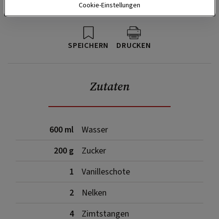
Cookie-Einstellungen
SPEICHERN
DRUCKEN
Zutaten
600 ml
Wasser
200 g
Zucker
1
Vanilleschote
2
Nelken
4
Zimtstangen