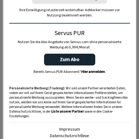
Ihre Einwilligung ist jederzeit widerrufbar. Adblocker müssen vor
Nutzung deaktiviert werden.
Servus PUR
Anzeige
Nutzen Sie die Abo-Angebote von Servus.com ohne personalisierte
Werbung ab 0,99 €/Monat
Zum Abo
Bereits Servus PUR-Abonnent?
Hier anmelden
.
Personalisierte Werbung (Tracking):
Wir und unsere Partner verarbeiten Daten,
indem wir mit auf Ihrem Gerät gespeicherten Informationen Profile erstellen, um
personalisierte Werbung auszuspielen. Wenn Sie ein werbe– und trackingfreies Abo
nutzen, werden von uns keine auf Ihrem Gerät gespeicherten Informationen für
personalisierte Werbung verwendet. Weitere Informationen finden Sie in unserer
Datenschutzrichtlinie, in der
Liste unserer Partner
sowie in den Cookie-
Einstellungen.
Impressum
Datenschutzrichtlinie