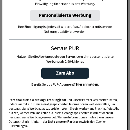
Einwilligung für personalisierte Werbung.
Personalisierte Werbung
Ihre Einwilligung ist jederzeit widerrufbar. Adblocker müssen vor
Nutzung deaktiviert werden.
Servus PUR
Nutzen Sie die Abo-Angebote von Servus.com ohne personalisierte
Werbung ab 0,99 €/Monat
Zum Abo
Anzeige
Bereits Servus PUR-Abonnent?
Hier anmelden
.
Personalisierte Werbung (Tracking):
Wir und unsere Partner verarbeiten Daten,
indem wir mit auf Ihrem Gerät gespeicherten Informationen Profile erstellen, um
personalisierte Werbung auszuspielen. Wenn Sie ein werbe– und trackingfreies Abo
nutzen, werden von uns keine auf Ihrem Gerät gespeicherten Informationen für
personalisierte Werbung verwendet. Weitere Informationen finden Sie in unserer
Datenschutzrichtlinie, in der
Liste unserer Partner
sowie in den Cookie-
Einstellungen.