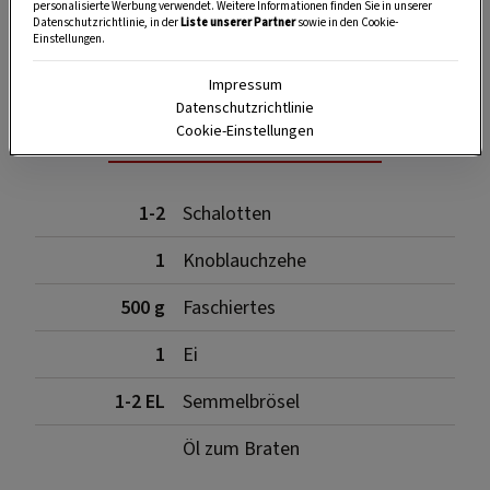
personalisierte Werbung verwendet. Weitere Informationen finden Sie in unserer
SPEICHERN
DRUCKEN
Datenschutzrichtlinie, in der
Liste unserer Partner
sowie in den Cookie-
Einstellungen.
Impressum
Datenschutzrichtlinie
Für die Fleischbällchen
Cookie-Einstellungen
1-2
Schalotten
1
Knoblauchzehe
500 g
Faschiertes
1
Ei
1-2 EL
Semmelbrösel
Öl zum Braten