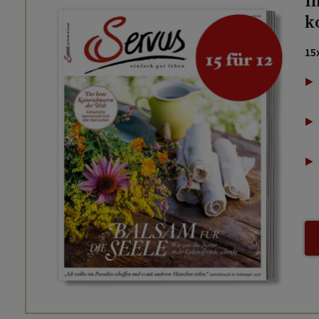
I
k
15