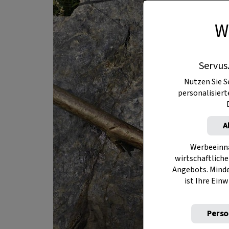
W
Servus
Nutzen Sie S
personalisier
A
Werbeeinna
wirtschaftliche
Angebots. Mind
ist Ihre Einw
Perso