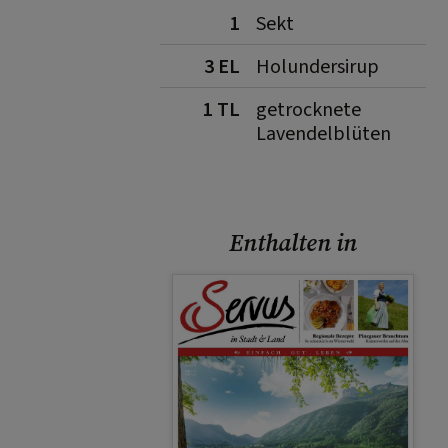
1
Sekt
3 EL
Holundersirup
1 TL
getrocknete
Lavendelblüten
Enthalten in