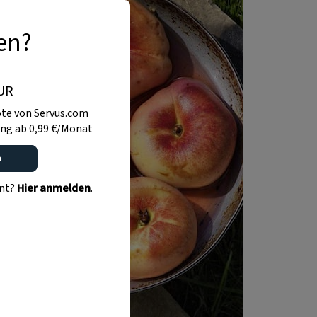
en?
UR
te von Servus.com
ng ab 0,99 €/Monat
o
ent?
Hier anmelden
.