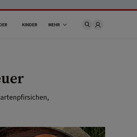
DER
KINDER
MEHR
Account
euer
artenpfirsichen,