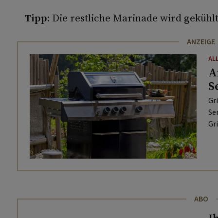
Tipp:
Die restliche Marinade wird gekühl
ANZEIGE
AL
A
S
Gr
Ser
Gr
ABO