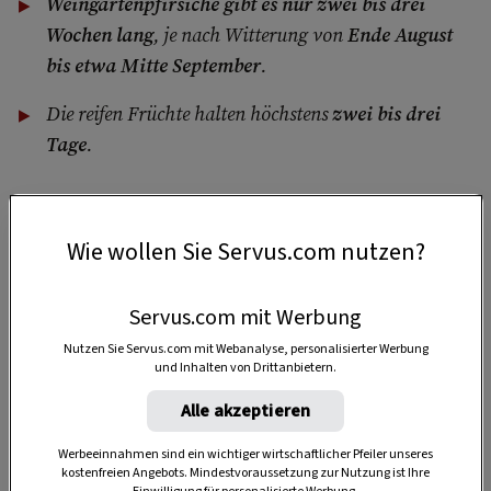
Weingartenpfirsiche gibt es nur zwei bis drei
Wochen lang
, je nach Witterung von
Ende August
bis etwa Mitte September
.
Die reifen Früchte halten höchstens
zwei bis drei
Tage
.
Wie wollen Sie Servus.com nutzen?
4 Portionen
Servus.com mit Werbung
25 Minuten
Nutzen Sie Servus.com mit Webanalyse, personalisierter Werbung
und Inhalten von Drittanbietern.
Alle akzeptieren
25 Minuten
Werbeeinnahmen sind ein wichtiger wirtschaftlicher Pfeiler unseres
kostenfreien Angebots. Mindestvoraussetzung zur Nutzung ist Ihre