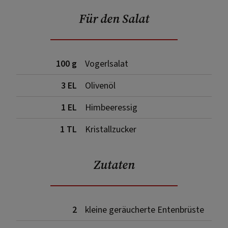
Für den Salat
100 g
Vogerlsalat
3 EL
Olivenöl
1 EL
Himbeeressig
1 TL
Kristallzucker
Zutaten
2
kleine geräucherte Entenbrüste