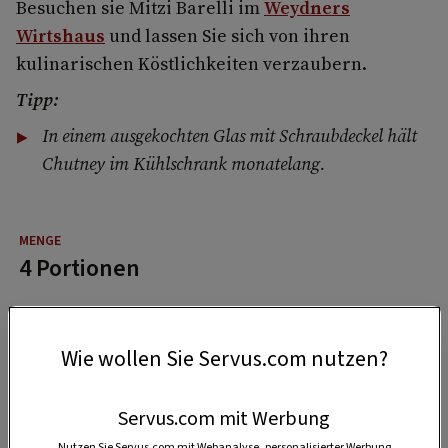
Besuchen sie Mitzi Barelli im
Weydners
Wirtshaus
und lassen Sie sich von ihren
kulinarischen Köstlichkeiten verzaubern.
Tipp:
In einem ausgekochten Glas mit Schraubdeckel hält
Chutney im Kühlschrank monatelang.
4 Portionen
20 Minuten
Wie wollen Sie Servus.com nutzen?
Servus.com mit Werbung
40 Minuten
Nutzen Sie Servus.com mit Webanalyse, personalisierter Werbung