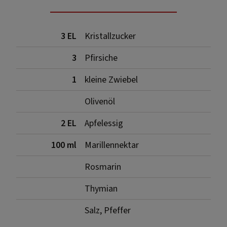
3 EL
Kristallzucker
3
Pfirsiche
1
kleine Zwiebel
Olivenöl
2 EL
Apfelessig
100 ml
Marillennektar
Rosmarin
Thymian
Salz, Pfeffer