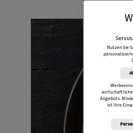
W
Servus
Nutzen Sie S
personalisier
A
Werbeeinna
wirtschaftliche
Angebots. Mind
ist Ihre Einw
Perso