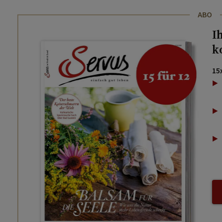
ABO
I
k
15