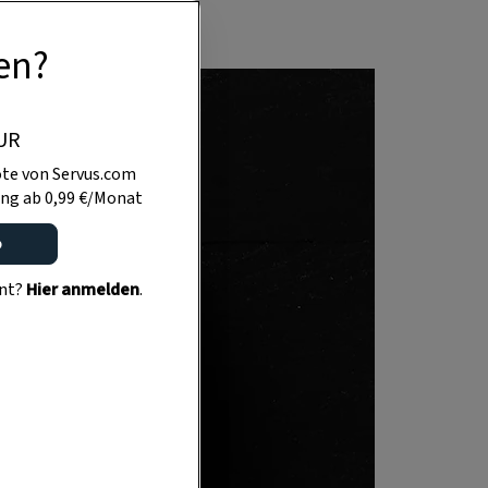
en?
UR
te von Servus.com
ng ab 0,99 €/Monat
o
ent?
Hier anmelden
.