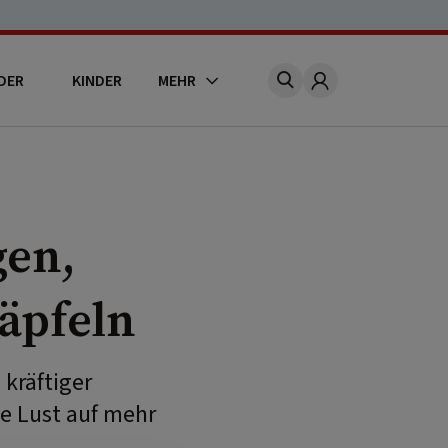
DER
KINDER
MEHR
Account
gen,
äpfeln
 kräftiger
e Lust auf mehr