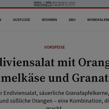
N
AUSFLÜGE
WOHNEN
ABO
MONDKALEN
VORSPEISE
iviensalat mit Oran
melkäse und Granat
 Endiviensalat, säuerliche Granatapfelkerne,
nd süßliche Orangen – eine Kombination, di
macht.