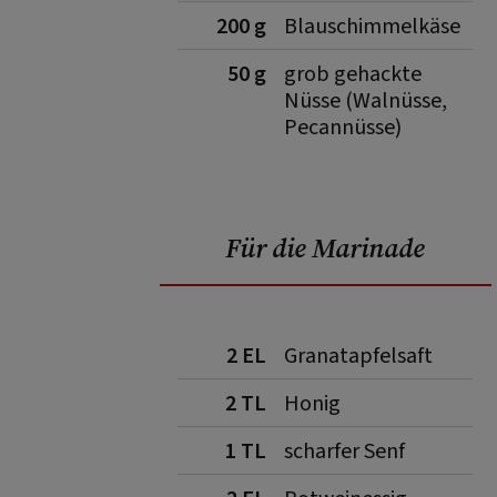
200 g
Blauschimmelkäse
50 g
grob gehackte
Nüsse (Walnüsse,
Pecannüsse)
Für die Marinade
2 EL
Granatapfelsaft
2 TL
Honig
1 TL
scharfer Senf