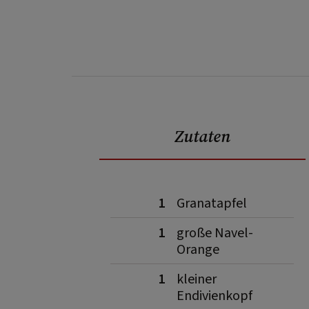
Zutaten
1
Granatapfel
1
große Navel-
Orange
1
kleiner
Endivienkopf