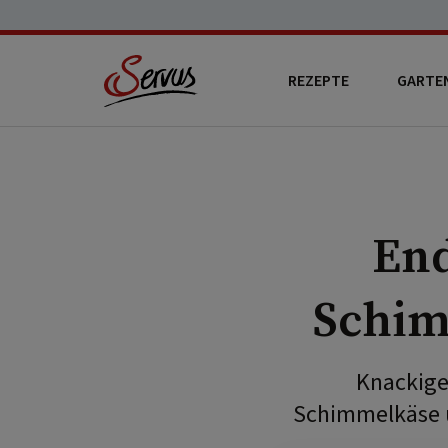
REZEPTE
GARTE
End
Schim
Knackiger
Schimmelkäse u