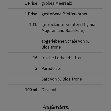
1 Prise
grobes Meersalz
1 Prise
gestoßene Pfefferkörner
2 TL
getrocknete Kräuter (Thymian,
Majoran und Basilikum)
abgeriebene Schale von ½
Biozitrone
16
frische Lorbeerblätter
3
Paradeiser
Saft von ½ Biozitrone
100 ml
Olivenöl
Außerdem