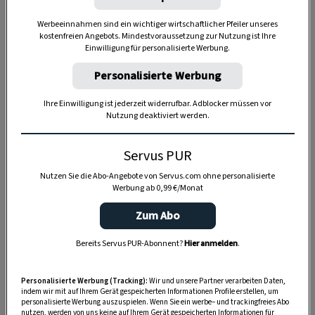
Werbeeinnahmen sind ein wichtiger wirtschaftlicher Pfeiler unseres
kostenfreien Angebots. Mindestvoraussetzung zur Nutzung ist Ihre
Einwilligung für personalisierte Werbung.
Personalisierte Werbung
Ihre Einwilligung ist jederzeit widerrufbar. Adblocker müssen vor
Nutzung deaktiviert werden.
Servus PUR
Anzeige
Nutzen Sie die Abo-Angebote von Servus.com ohne personalisierte
Werbung ab 0,99 €/Monat
Zum Abo
Bereits Servus PUR-Abonnent?
Hier anmelden
.
Personalisierte Werbung (Tracking):
Wir und unsere Partner verarbeiten Daten,
indem wir mit auf Ihrem Gerät gespeicherten Informationen Profile erstellen, um
personalisierte Werbung auszuspielen. Wenn Sie ein werbe– und trackingfreies Abo
nutzen, werden von uns keine auf Ihrem Gerät gespeicherten Informationen für