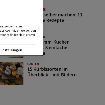
GUTE KÜCHE
Saucen selber machen: 11
beliebte Rezepte
rät gespeicherten
reies Abo nutzen, werden von
tionen finden Sie in unserer
GUTE KÜCHE
Osterlamm-Kuchen
backen: 3 einfache
Einstellungen
Rezepte
GARTEN
15 Kürbissorten im
Überblick – mit Bildern