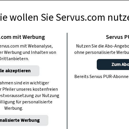
ie wollen Sie Servus.com nutz
LLGEMEIN
sser Advent zum
.com mit Werbung
Servus 
ervus.com mit Webanalyse,
Nutzen Sie die Abo-Angebo
en Adventmarkt
ter Werbung und Inhalten von
ohne personalisierte Werbu
Drittanbietern.
Zum Ab
lle akzeptieren
\u00a0auch in besonderen Zeiten:
Bereits Servus PUR-Abonn
lösser Advent und Servus in Stadt &
hmen sind ein wichtiger
r Pfeiler unseres kostenfreien
d auf den digitalen Adventmarkt.
estvoraussetzung zur Nutzung
illigung für personalisierte
Werbung.
nalisierte Werbung