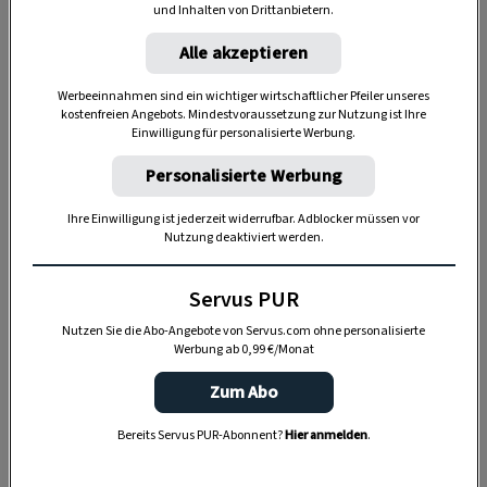
Wendiges Naturwunder
und Inhalten von Drittanbietern.
Alle akzeptieren
Die Donau, der zweitgrößte Fluss Europas,
besticht durch abwechslungsreiche und
Werbeeinnahmen sind ein wichtiger wirtschaftlicher Pfeiler unseres
kostenfreien Angebots. Mindestvoraussetzung zur Nutzung ist Ihre
malerische Landschaften. In Oberösterreich hat
Einwilligung für personalisierte Werbung.
sich der Strom etwas ganz Besonderes einfallen
Personalisierte Werbung
lassen und vor tausenden Jahren wohl gedacht:
„Hier ist es so schön, hier will ich noch etwas
Ihre Einwilligung ist jederzeit widerrufbar. Adblocker müssen vor
Nutzung deaktiviert werden.
länger bleiben.“
Und legte zwei spektakuläre
Richtungswechsel hin, um damit ein fast
Servus PUR
einzigartiges Naturschauspiel zu formen.
Nutzen Sie die Abo-Angebote von Servus.com ohne personalisierte
Werbung ab 0,99 €/Monat
Zum Abo
Bereits Servus PUR-Abonnent?
Hier anmelden
.