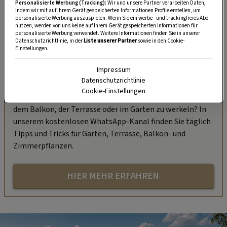
Personalisierte Werbung (Tracking):
Wir und unsere Partner verarbeiten Daten,
indem wir mit auf Ihrem Gerät gespeicherten Informationen Profile erstellen, um
personalisierte Werbung auszuspielen. Wenn Sie ein werbe– und trackingfreies Abo
nutzen, werden von uns keine auf Ihrem Gerät gespeicherten Informationen für
personalisierte Werbung verwendet. Weitere Informationen finden Sie in unserer
Datenschutzrichtlinie, in der
Liste unserer Partner
sowie in den Cookie-
Einstellungen.
Impressum
„Servus Garten“ auf WhatsApp
Datenschutzrichtlinie
Cookie-Einstellungen
Nutzen Sie WhatsApp auf Ihrem Handy und lieben es, auf
dem Balkon, der Terrasse oder im Garten zu werkeln? In
unserem kostenlosen WhatsApp-Kanal finden Sie täglich
Tipps und Tricks für Garten, Terrasse, Balkon- und
Zimmerpflanzen.
HIER MEHR ERFAHREN