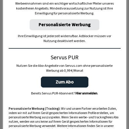
Werbeeinnahmen sind ein wichtiger wirtschaftlicher Pfeiler unseres
kostenfreien Angebots. Mindestvoraussetzung zur Nutzung ist Ihre
Einwilligung für personalisierte Werbung.
Personalisierte Werbung
Anzeige
Ihre Einwilligung ist jederzeit widerrufbar. Adblocker müssen vor
Nutzung deaktiviert werden.
Servus PUR
Nutzen Sie die Abo-Angebote von Servus.com ohne personalisierte
Werbung ab 0,99 €/Monat
Zum Abo
Bereits Servus PUR-Abonnent?
Hier anmelden
.
Personalisierte Werbung (Tracking):
Wir und unsere Partner verarbeiten Daten,
indem wir mit auf Ihrem Gerät gespeicherten Informationen Profile erstellen, um
personalisierte Werbung auszuspielen. Wenn Sie ein werbe– und trackingfreies Abo
nutzen, werden von uns keine auf Ihrem Gerät gespeicherten Informationen für
personalisierte Werbung verwendet. Weitere Informationen finden Sie in unserer