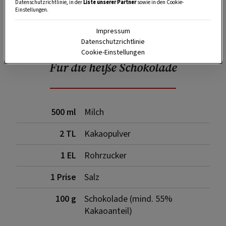
Datenschutzrichtlinie, in der
Liste unserer Partner
sowie in den Cookie-
Einstellungen.
SPEICHERN
DRUCKEN
Impressum
Datenschutzrichtlinie
Cookie-Einstellungen
Für die heiße Schokolade
500 ml
Milch
2 TL
Kakaopulver
1 EL
Rohrzucker
1 Prise
Salz
100 g
Schokolade (mind. 55%
Kakaoanteil)