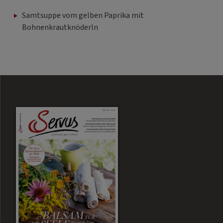
Samtsuppe vom gelben Paprika mit
Bohnenkrautknöderln