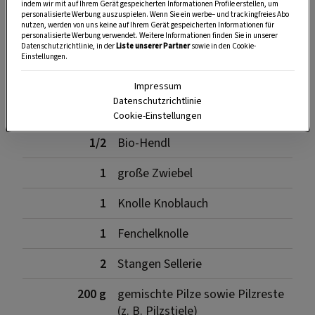
indem wir mit auf Ihrem Gerät gespeicherten Informationen Profile erstellen, um
personalisierte Werbung auszuspielen. Wenn Sie ein werbe– und trackingfreies Abo
SPEICHERN
DRUCKEN
nutzen, werden von uns keine auf Ihrem Gerät gespeicherten Informationen für
personalisierte Werbung verwendet. Weitere Informationen finden Sie in unserer
Datenschutzrichtlinie, in der
Liste unserer Partner
sowie in den Cookie-
Einstellungen.
Zutaten
Impressum
Datenschutzrichtlinie
Cookie-Einstellungen
1/2
Bio-Hendl
1
große Zwiebel
1
Knolle Knoblauch
1
Fenchelknolle
2
Stangen Sellerie
200 g
gemischte Pilze sowie Pilzreste
(z. B. Pilzstiele)