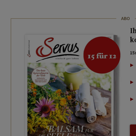
ABO
I
k
15