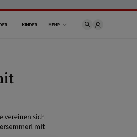
DER
KINDER
MEHR
Account
it
e vereinen sich
tersemmerl mit