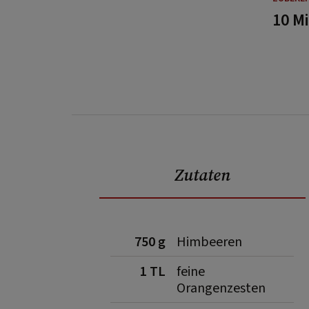
10 M
Zutaten
750 g
Himbeeren
1 TL
feine
Orangenzesten