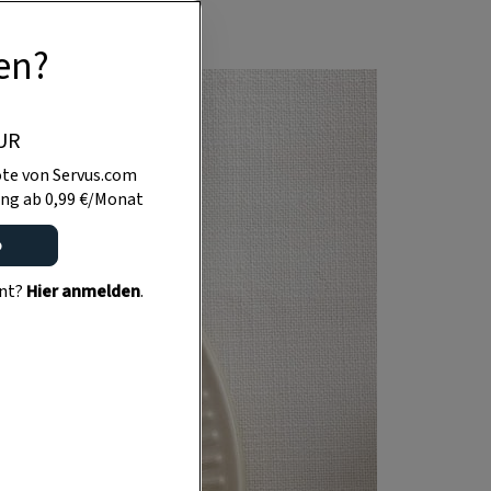
en?
UR
te von Servus.com
ng ab 0,99 €/Monat
o
ent?
Hier anmelden
.