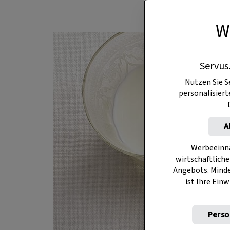
W
Servus
Nutzen Sie S
personalisier
A
Werbeeinna
wirtschaftliche
Angebots. Mind
ist Ihre Einw
Perso