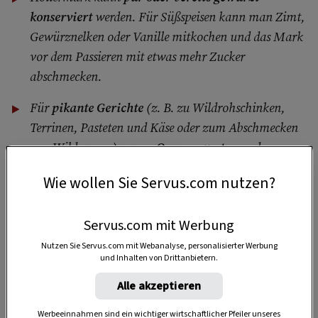
konserviert
werden. Für Süßspeisen kann man Zimt,
Gewürznelken oder Vanille mitkochen und das Mark
vor dem Passieren mit etwas mehr Zucker
abschmecken.
Für
pikante Gerichte
(z. B. zu Wildrohschinken,
Terrinen, Pasteten und Käse oder zum Abschmecken
von Wildsaucen) passen
Orangenzesten
und
Senfkörner
zum Holunder. Einfach mitkochen und
Wie wollen Sie Servus.com nutzen?
mit einem
kleinen Schuss Balsamico
abschmecken,
dann erst passieren.
Servus.com mit Werbung
Nutzen Sie Servus.com mit Webanalyse, personalisierter Werbung
und Inhalten von Drittanbietern.
1 Glas
Alle akzeptieren
300 ml
Werbeeinnahmen sind ein wichtiger wirtschaftlicher Pfeiler unseres