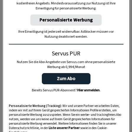
kostenfreien Angebots. Mindestvoraussetzung zur Nutzung ist Ihre
Einwilligung für personalisierte Werbung.
25 Minuten
Personalisierte Werbung
Ihre Einwilligung ist jederzeit widerrufbar. Adblocker müssen vor
1 Stunde
Nutzung deaktiviert werden.
Servus PUR
Nutzen Sie die Abo-Angebote von Servus.com ohne personalisierte
Werbung ab 0,99 €/Monat
Zum Abo
Bereits Servus PUR-Abonnent?
Hier anmelden
.
Personalisierte Werbung (Tracking):
Wir und unsere Partner verarbeiten Daten,
indem wir mit auf Ihrem Gerät gespeicherten Informationen Profile erstellen, um
personalisierte Werbung auszuspielen. Wenn Sie ein werbe– und trackingfreies Abo
nutzen, werden von uns keine auf Ihrem Gerät gespeicherten Informationen für
personalisierte Werbung verwendet. Weitere Informationen finden Sie in unserer
Datenschutzrichtlinie, in der
Liste unserer Partner
sowie in den Cookie-