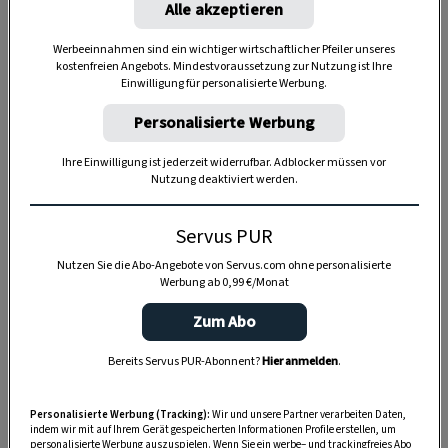
Alle akzeptieren
SPEICHERN
DRUCKEN
Werbeeinnahmen sind ein wichtiger wirtschaftlicher Pfeiler unseres
kostenfreien Angebots. Mindestvoraussetzung zur Nutzung ist Ihre
Einwilligung für personalisierte Werbung.
Für den Teig
Personalisierte Werbung
Ihre Einwilligung ist jederzeit widerrufbar. Adblocker müssen vor
Nutzung deaktiviert werden.
350 g
Karotten
Servus PUR
abgeriebene Schale von 1/2 Bio-
Nutzen Sie die Abo-Angebote von Servus.com ohne personalisierte
Zitrone
Werbung ab 0,99 €/Monat
Saft von 1/2 Orange
Zum Abo
1
Dotter (Größe M)
Bereits Servus PUR-Abonnent?
Hier anmelden
.
4
Eier (Größe M)
Personalisierte Werbung (Tracking):
Wir und unsere Partner verarbeiten Daten,
indem wir mit auf Ihrem Gerät gespeicherten Informationen Profile erstellen, um
120 g
heller Rohrzucker
personalisierte Werbung auszuspielen. Wenn Sie ein werbe– und trackingfreies Abo