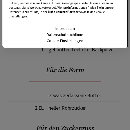
nutzen, werden von uns keine auf Ihrem Gerät gespeicherten Informationen für
personalisierte Werbung verwendet. Weitere Informationen finden Sie in unserer
1 TL
echter Vanillezucker
Datenschutzrichtlinie, in der
Liste unserer Partner
sowie in den Cookie-
Einstellungen.
120 g
geriebene Mandeln (mit Schale)
Impressum
Datenschutzrichtlinie
150 g
glattes Mehl
Cookie-Einstellungen
1
gehäufter Teelöffel Backpulver
Für die Form
etwas zerlassene Butter
2 EL
heller Rohrzucker
Für den Zuckerguss