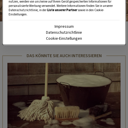
nutzen, werden von uns keine auf Ihrem Gerät gespeicherten Informationen für
personalisierte Werbung verwendet. Weitere Informationen finden Sie in unserer
Datenschutzrichtlinie, in der
Liste unserer Partner
sowie in den Cookie-
Einstellungen.
Foto: Peter Podpera
Impressum
Thomas Reiner ist Restaurator in Wien und Inhaber der
Datenschutzrichtlinie
Firma Antique Parkquet, die den weltgrößten Fundus an
Cookie-Einstellungen
antikem Parkett besitzt
DAS KÖNNTE SIE AUCH INTERESSIEREN