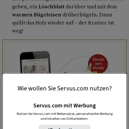
geben, ein
Löschblatt
darüber und mit dem
warmen Bügeleisen
drüberbügeln. Dann
quillt das Holz wieder auf – der Kratzer ist
weg!
Wie wollen Sie Servus.com nutzen?
Servus.com mit Werbung
Nutzen Sie Servus.com mit Webanalyse, personalisierter Werbung
„Servus Garten“ auf WhatsApp
und Inhalten von Drittanbietern.