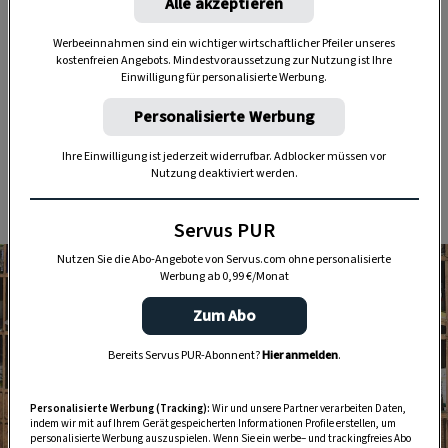
Alle akzeptieren
Nutzen Sie WhatsApp auf Ihrem Handy und lieben es, auf
dem Balkon, der Terrasse oder im Garten zu werkeln? In
Werbeeinnahmen sind ein wichtiger wirtschaftlicher Pfeiler unseres
unserem kostenlosen WhatsApp-Kanal finden Sie täglich
kostenfreien Angebots. Mindestvoraussetzung zur Nutzung ist Ihre
Einwilligung für personalisierte Werbung.
Tipps und Tricks für Garten, Terrasse, Balkon- und
Zimmerpflanzen.
Personalisierte Werbung
Ihre Einwilligung ist jederzeit widerrufbar. Adblocker müssen vor
HIER MEHR ERFAHREN
Nutzung deaktiviert werden.
Servus PUR
Nutzen Sie die Abo-Angebote von Servus.com ohne personalisierte
Werbung ab 0,99 €/Monat
Zum Abo
Bereits Servus PUR-Abonnent?
Hier anmelden
.
Personalisierte Werbung (Tracking):
Wir und unsere Partner verarbeiten Daten,
indem wir mit auf Ihrem Gerät gespeicherten Informationen Profile erstellen, um
personalisierte Werbung auszuspielen. Wenn Sie ein werbe– und trackingfreies Abo