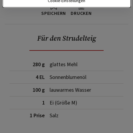
Cookie-Einstellungen
SPEICHERN
DRUCKEN
Für den Strudelteig
280 g
glattes Mehl
4 EL
Sonnenblumenöl
100 g
lauwarmes Wasser
1
Ei (Größe M)
1 Prise
Salz