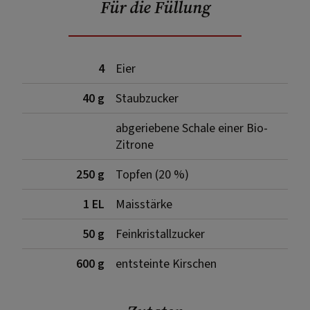
Für die Füllung
4
Eier
40 g
Staubzucker
abgeriebene Schale einer Bio-
Zitrone
250 g
Topfen (20 %)
1 EL
Maisstärke
50 g
Feinkristallzucker
600 g
entsteinte Kirschen