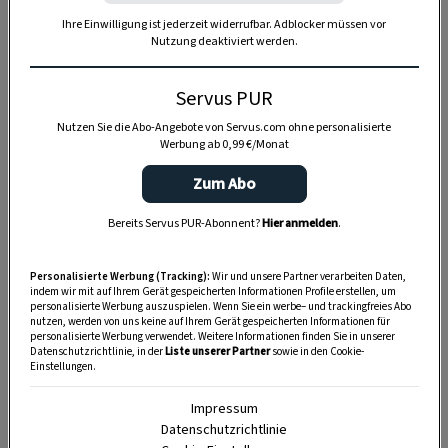
Ihre Einwilligung ist jederzeit widerrufbar. Adblocker müssen vor
Nutzung deaktiviert werden.
Anzeige
Servus PUR
Nutzen Sie die Abo-Angebote von Servus.com ohne personalisierte
Werbung ab 0,99 €/Monat
Zum Abo
Bereits Servus PUR-Abonnent?
Hier anmelden
.
Personalisierte Werbung (Tracking):
Wir und unsere Partner verarbeiten Daten,
indem wir mit auf Ihrem Gerät gespeicherten Informationen Profile erstellen, um
personalisierte Werbung auszuspielen. Wenn Sie ein werbe– und trackingfreies Abo
nutzen, werden von uns keine auf Ihrem Gerät gespeicherten Informationen für
personalisierte Werbung verwendet. Weitere Informationen finden Sie in unserer
Datenschutzrichtlinie, in der
Liste unserer Partner
sowie in den Cookie-
Einstellungen.
Impressum
Datenschutzrichtlinie