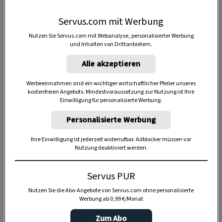
Servus.com mit Werbung
Nutzen Sie Servus.com mit Webanalyse, personalisierter Werbung
und Inhalten von Drittanbietern.
Alle akzeptieren
Werbeeinnahmen sind ein wichtiger wirtschaftlicher Pfeiler unseres
kostenfreien Angebots. Mindestvoraussetzung zur Nutzung ist Ihre
Einwilligung für personalisierte Werbung.
Personalisierte Werbung
VORSPEISE
Ihre Einwilligung ist jederzeit widerrufbar. Adblocker müssen vor
Herbstlicher Salat mit Kürbis im
Nutzung deaktiviert werden.
Speck
Servus PUR
Nutzen Sie die Abo-Angebote von Servus.com ohne personalisierte
Werbung ab 0,99 €/Monat
Zum Abo