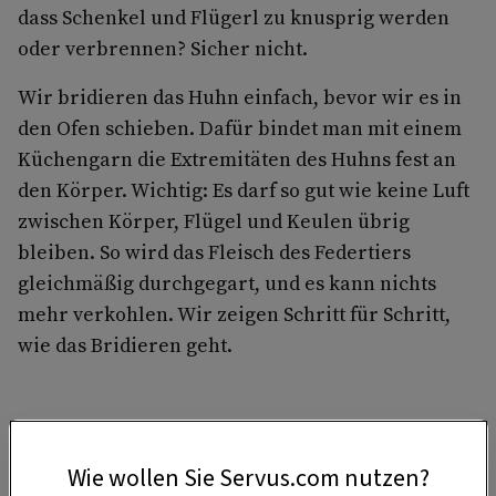
dass Schenkel und Flügerl zu knusprig werden
oder verbrennen? Sicher nicht.
Wir bridieren das Huhn einfach, bevor wir es in
den Ofen schieben. Dafür bindet man mit einem
Küchengarn die Extremitäten des Huhns fest an
den Körper. Wichtig: Es darf so gut wie keine Luft
zwischen Körper, Flügel und Keulen übrig
bleiben. So wird das Fleisch des Federtiers
gleichmäßig durchgegart, und es kann nichts
mehr verkohlen. Wir zeigen Schritt für Schritt,
wie das Bridieren geht.
DAS KÖNNTE SIE AUCH INTERESSIEREN
Wie wollen Sie Servus.com nutzen?