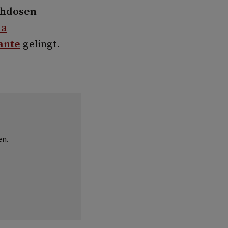
chdosen
na
ante
gelingt.
en.