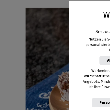
W
Servus
Nutzen Sie S
personalisier
A
Werbeeinna
wirtschaftliche
Angebots. Mind
ist Ihre Einw
Perso