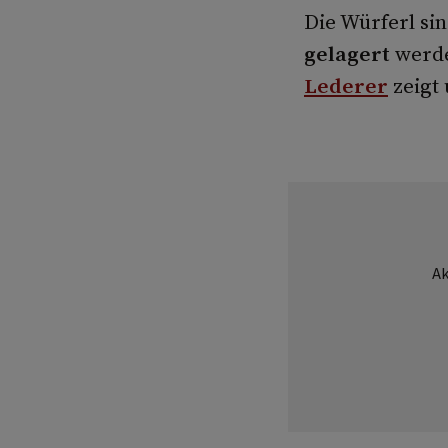
Die Würferl si
gelagert
werde
Lederer
zeigt 
Ak