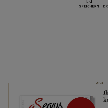
SPEICHERN
DR
ABO
I
k