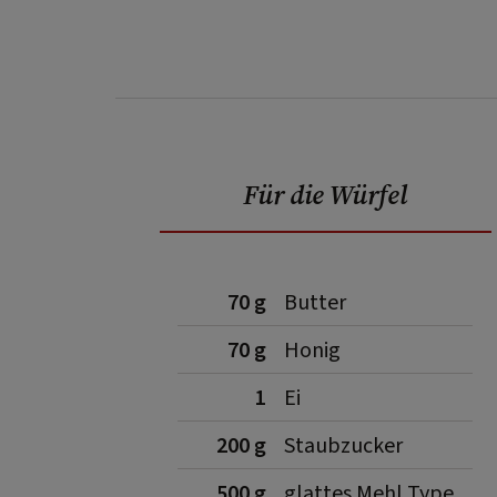
Für die Würfel
70 g
Butter
70 g
Honig
1
Ei
200 g
Staubzucker
500 g
glattes Mehl Type