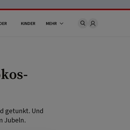
DER
KINDER
MEHR
Account
kos-
nd getunkt. Und
m Jubeln.