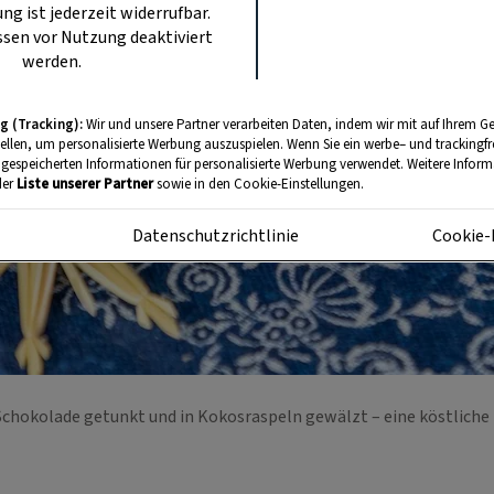
ung ist jederzeit widerrufbar.
sen vor Nutzung deaktiviert
werden.
g (Tracking):
Wir und unsere Partner verarbeiten Daten, indem wir mit auf Ihrem Ge
tellen, um personalisierte Werbung auszuspielen. Wenn Sie ein werbe– und trackingf
 gespeicherten Informationen für personalisierte Werbung verwendet. Weitere Informa
der
Liste unserer Partner
sowie in den Cookie-Einstellungen.
m
Datenschutzrichtlinie
Cookie-
Schokolade getunkt und in Kokosraspeln gewälzt – eine köstlich