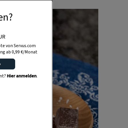
en?
UR
te von Servus.com
ng ab 0,99 €/Monat
o
ent?
Hier anmelden
.