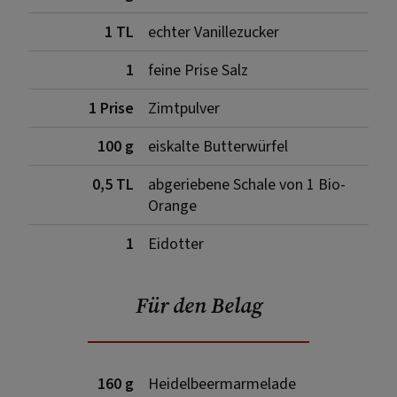
1 TL
echter Vanillezucker
1
feine Prise Salz
1 Prise
Zimtpulver
100 g
eiskalte Butterwürfel
0,5 TL
abgeriebene Schale von 1 Bio-
Orange
1
Eidotter
Für den Belag
160 g
Heidelbeermarmelade