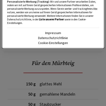
Personalisierte Werbung (Tracking):
Wir und unsere Partner verarbeiten Daten,
indem wir mit auf Ihrem Gerät gespeicherten Informationen Profile erstellen, um
personalisierte Werbung auszuspielen. Wenn Sie ein werbe– und trackingfreies Abo
nutzen, werden von uns keine auf Ihrem Gerät gespeicherten Informationen für
personalisierte Werbung verwendet. Weitere Informationen finden Sie in unserer
Datenschutzrichtlinie, in der
Liste unserer Partner
sowie in den Cookie-
Einstellungen.
Impressum
Datenschutzrichtlinie
SPEICHERN
DRUCKEN
Cookie-Einstellungen
Für den Mürbteig
150 g
glattes Mehl
50 g
gemahlene Mandeln
50 g
Staubzucker