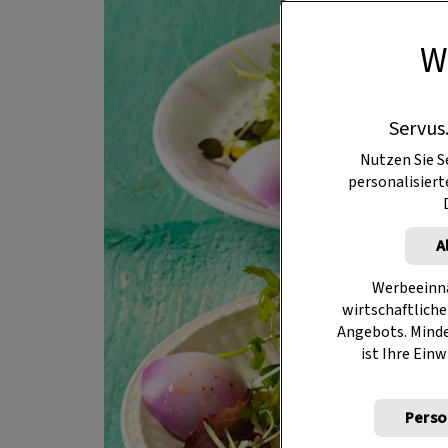
W
Servus
Nutzen Sie S
personalisier
A
Werbeeinna
wirtschaftliche
Angebots. Mind
ist Ihre Einw
Perso