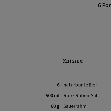
6 Po
Zutaten
6
naturbunte Eier
500 ml
Rote-Rüben-Saft
60 g
Sauerrahm