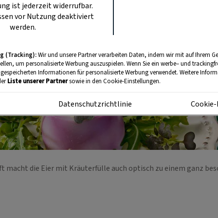
ung ist jederzeit widerrufbar.
sen vor Nutzung deaktiviert
werden.
g (Tracking):
Wir und unsere Partner verarbeiten Daten, indem wir mit auf Ihrem Ge
tellen, um personalisierte Werbung auszuspielen. Wenn Sie ein werbe– und trackingf
 gespeicherten Informationen für personalisierte Werbung verwendet. Weitere Informa
der
Liste unserer Partner
sowie in den Cookie-Einstellungen.
m
Datenschutzrichtlinie
Cookie-
t macht die Eier mit Kräuterfülle auch optisch zu einem ganz be