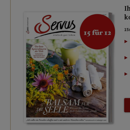
I
k
15