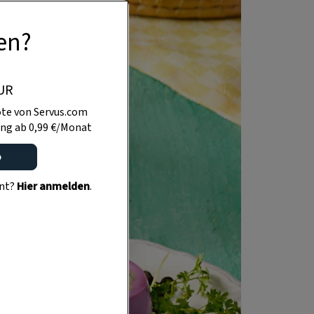
en?
UR
te von Servus.com
ng ab 0,99 €/Monat
o
ent?
Hier anmelden
.