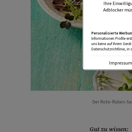
Ihre Einwillig
Adblocker müs
Personalisierte Werbun
Informationen Profile ers
uns keine auf Ihrem Gerät
Datenschutzrichtlinie, in 
Impressu
Der Rote-Rüben-Saf
Gut zu wissen: