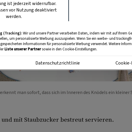
ung ist jederzeit widerrufbar.
sen vor Nutzung deaktiviert
werden.
g (Tracking):
Wir und unsere Partner verarbeiten Daten, indem wir mit auf Ihrem Ge
tellen, um personalisierte Werbung auszuspielen. Wenn Sie ein werbe– und trackingf
 gespeicherten Informationen für personalisierte Werbung verwendet. Weitere Informa
der
Liste unserer Partner
sowie in den Cookie-Einstellungen.
m
Datenschutzrichtlinie
Cookie-
erkennt man sofort, dass sich im Inneren des Knödels ein kleiner 
 und mit Staubzucker bestreut servieren.