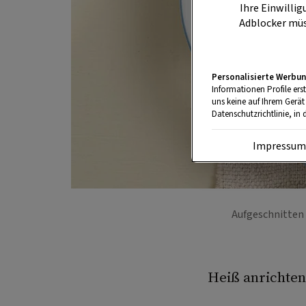
Ihre Einwillig
Adblocker müs
Personalisierte Werbun
Informationen Profile ers
uns keine auf Ihrem Gerät
Datenschutzrichtlinie, in 
Impressu
Aufgeschnitten 
Heiß anrichten