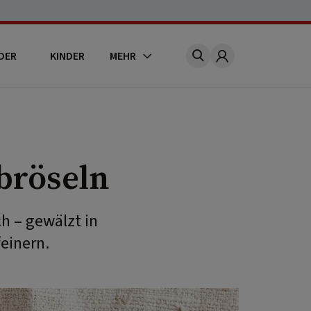
DER
KINDER
MEHR
Account
bröseln
ch – gewälzt in
einern.