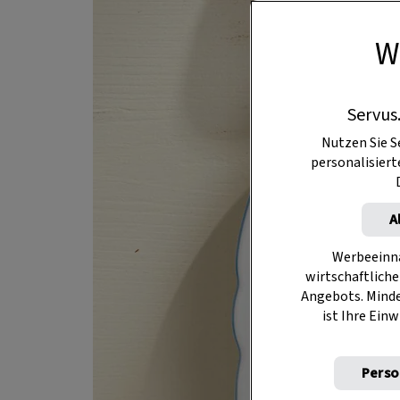
W
Servus
Nutzen Sie S
personalisier
A
Werbeeinna
wirtschaftliche
Angebots. Mind
ist Ihre Einw
Perso