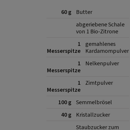
60 g
Butter
abgeriebene Schale
von 1 Bio-Zitrone
1
gemahlenes
Messerspitze
Kardamompulver
1
Nelkenpulver
Messerspitze
1
Zimtpulver
Messerspitze
100 g
Semmelbrösel
40 g
Kristallzucker
Staubzucker zum