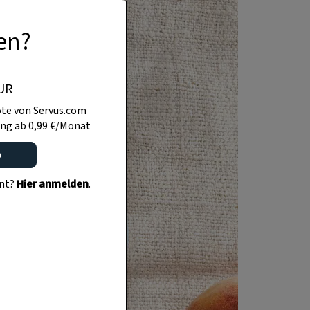
en?
UR
te von Servus.com
ng ab 0,99 €/Monat
o
ent?
Hier anmelden
.