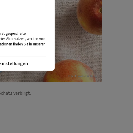
rät gespeicherten
reies Abo nutzen, werden von
tionen finden Sie in unserer
Einstellungen
Foto: Eisenhut & Mayer
Schatz verbirgt.