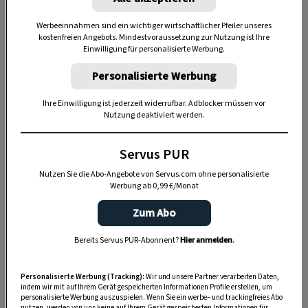
Einnahmequelle wie die Forstwirtschaft.
Immerhin wird das
Lesachtaler Holz
nach wie
Werbeeinnahmen sind ein wichtiger wirtschaftlicher Pfeiler unseres
kostenfreien Angebots. Mindestvoraussetzung zur Nutzung ist Ihre
vor nach Italien exportiert und findet nicht
Einwilligung für personalisierte Werbung.
zuletzt im
venezianischen Gondelbau
Personalisierte Werbung
Verwendung.
Ihre Einwilligung ist jederzeit widerrufbar. Adblocker müssen vor
Nutzung deaktiviert werden.
Servus PUR
Nutzen Sie die Abo-Angebote von Servus.com ohne personalisierte
Werbung ab 0,99 €/Monat
Zum Abo
Bereits Servus PUR-Abonnent?
Hier anmelden
.
Personalisierte Werbung (Tracking):
Wir und unsere Partner verarbeiten Daten,
indem wir mit auf Ihrem Gerät gespeicherten Informationen Profile erstellen, um
„Servus Garten“ auf WhatsApp
personalisierte Werbung auszuspielen. Wenn Sie ein werbe– und trackingfreies Abo
nutzen, werden von uns keine auf Ihrem Gerät gespeicherten Informationen für