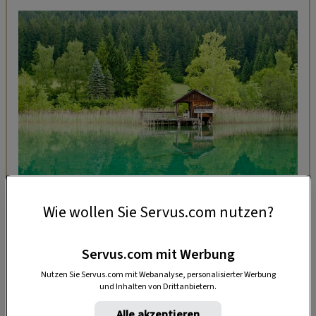
AUSFLÜGE
Wie wollen Sie Servus.com nutzen?
6 Tipps für den Weißensee
Servus.com mit Werbung
Nutzen Sie Servus.com mit Webanalyse, personalisierter Werbung
Sanfter Tourismus
– wie etwa Langlaufen oder
und Inhalten von Drittanbietern.
Schneeschuhwandern – zählen ebenso zu einer
Alle akzeptieren