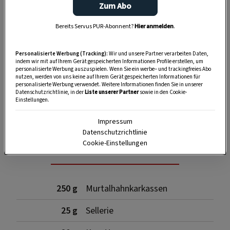
Zum Abo
Bereits Servus PUR-Abonnent?
Hier anmelden
.
Personalisierte Werbung (Tracking):
Wir und unsere Partner verarbeiten Daten,
indem wir mit auf Ihrem Gerät gespeicherten Informationen Profile erstellen, um
personalisierte Werbung auszuspielen. Wenn Sie ein werbe– und trackingfreies Abo
nutzen, werden von uns keine auf Ihrem Gerät gespeicherten Informationen für
personalisierte Werbung verwendet. Weitere Informationen finden Sie in unserer
Datenschutzrichtlinie, in der
Liste unserer Partner
sowie in den Cookie-
SPEICHERN
DRUCKEN
Einstellungen.
Impressum
Datenschutzrichtlinie
Für den Sud
Cookie-Einstellungen
250 g
Murtalhahnkarkassen
25 g
Sellerie