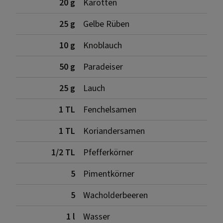
20 g
Karotten
25 g
Gelbe Rüben
10 g
Knoblauch
50 g
Paradeiser
25 g
Lauch
1 TL
Fenchelsamen
1 TL
Koriandersamen
1/2 TL
Pfefferkörner
5
Pimentkörner
5
Wacholderbeeren
1 l
Wasser