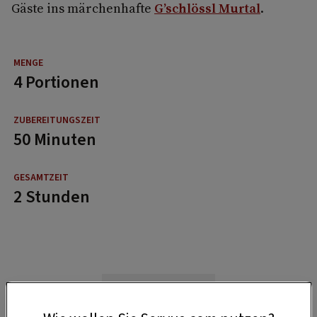
Gäste ins märchenhafte
G’schlössl Murtal
.
4 Portionen
50 Minuten
2 Stunden