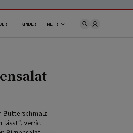
DER
KINDER
MEHR
Account
ensalat
n Butterschmalz
 lässt“, verrät
en Birnensalat