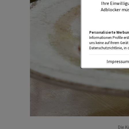
Ihre Einwillig
Adblocker müs
Personalisierte Werbun
Informationen Profile ers
uns keine auf Ihrem Gerät
Datenschutzrichtlinie, in 
Impressu
Die K