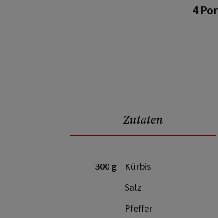
4 Po
Zutaten
300 g
Kürbis
Salz
Pfeffer