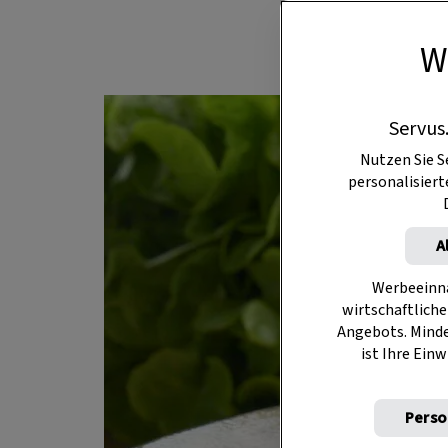
W
Servus
Nutzen Sie S
personalisier
A
Werbeeinna
wirtschaftliche
Angebots. Mind
ist Ihre Einw
Perso