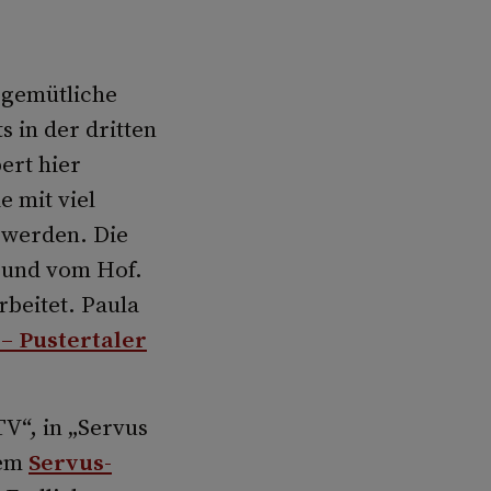
 gemütliche
s in der dritten
ert hier
 mit viel
 werden. Die
 und vom Hof.
rbeitet. Paula
 – Pustertaler
TV“, in „Servus
nem
Servus-