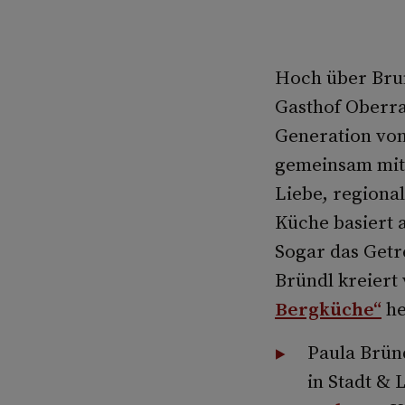
Hoch über Brun
Gasthof Oberrau
Generation von
gemeinsam mit 
Liebe, regiona
Küche basiert 
Sogar das Getr
Bründl kreiert
Bergküche“
he
Paula Bründ
in Stadt & 