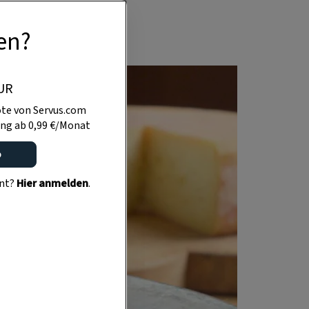
en?
UR
te von Servus.com
ng ab 0,99 €/Monat
o
ent?
Hier anmelden
.