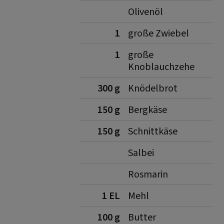
Olivenöl
1
große Zwiebel
1
große
Knoblauchzehe
300 g
Knödelbrot
150 g
Bergkäse
150 g
Schnittkäse
Salbei
Rosmarin
1 EL
Mehl
100 g
Butter