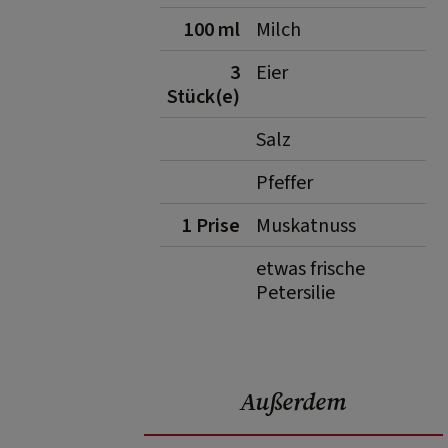
100 ml
Milch
3
Eier
Stück(e)
Salz
Pfeffer
1 Prise
Muskatnuss
etwas frische
Petersilie
Außerdem