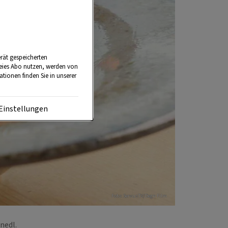
rät gespeicherten
reies Abo nutzen, werden von
tionen finden Sie in unserer
Einstellungen
Foto: ServusTV/Degn Film
knedl.