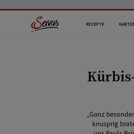
REZEPTE
GARTE
Kürbis
„Ganz besonder
knusprig brate
uns Paula Brü