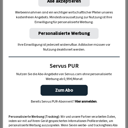
Alle akzeptieren
Werbeeinnahmen sind ein wichtiger wirtschaftlicher Pfeiler unseres
kostenfreien Angebots. Mindestvoraussetzung zur Nutzung ist Ihre
Einwilligung für personalisierte Werbung.
Personalisierte Werbung
Ihre Einwilligung ist jederzeit widerrufbar. Adblocker müssen vor
Nutzung deaktiviert werden.
„Servus Garten“ auf WhatsApp
Servus PUR
Nutzen Sie WhatsApp auf Ihrem Handy und lieben es, auf
dem Balkon, der Terrasse oder im Garten zu werkeln? In
Nutzen Sie die Abo-Angebote von Servus.com ohne personalisierte
Werbung ab 0,99 €/Monat
unserem kostenlosen WhatsApp-Kanal finden Sie täglich
Tipps und Tricks für Garten, Terrasse, Balkon- und
Zum Abo
Zimmerpflanzen.
Bereits Servus PUR-Abonnent?
Hier anmelden
.
HIER MEHR ERFAHREN
Personalisierte Werbung (Tracking):
Wir und unsere Partner verarbeiten Daten,
indem wir mit auf Ihrem Gerät gespeicherten Informationen Profile erstellen, um
personalisierte Werbung auszuspielen. Wenn Sie ein werbe– und trackingfreies Abo