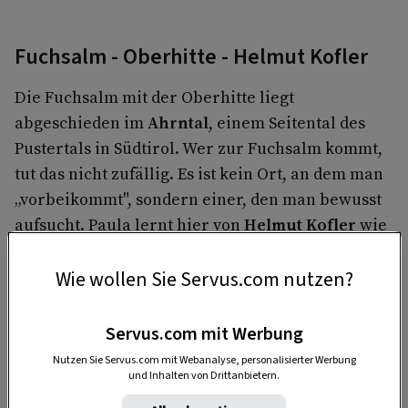
Fuchsalm - Oberhitte - Helmut Kofler
Die Fuchsalm mit der Oberhitte liegt
abgeschieden im
Ahrntal
, einem Seitental des
Pustertals in Südtirol. Wer zur Fuchsalm kommt,
tut das nicht zufällig. Es ist kein Ort, an dem man
„vorbeikommt", sondern einer, den man bewusst
aufsucht. Paula lernt hier von
Helmut Kofler
wie
man den typischen
Graukäse nach alter
Rezeptur
herstellt. Diesen verwendet sie um
Wie wollen Sie Servus.com nutzen?
traditionelle Südtiroler Kasnöcken zu kochen.
Servus.com mit Werbung
Nutzen Sie Servus.com mit Webanalyse, personalisierter Werbung
und Inhalten von Drittanbietern.