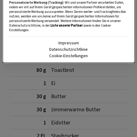
Personalisierte Werbung (Tracking):
Wir und unsere Partner verarbeiten Daten,
indem wir mit auf Ihrem Gerät gespeicherten Informationen Profile erstellen, um
personalisierte Werbung auszuspielen. Wenn Sie ein werbe– und trackingfreies Abo
Zutaten für die Knödel
nutzen, werden von uns keine auf Ihrem Gerät gespeicherten Informationen für
personalisierte Werbung verwendet. Weitere Informationen finden Sie in unserer
Datenschutzrichtlinie, in der
Liste unserer Partner
sowie in den Cookie-
Einstellungen.
350 g
Magertopfen
Impressum
Datenschutzrichtlinie
Cookie-Einstellungen
120 g
Zartbitterschokolade
80 g
Toastbrot
1
Ei
30 g
Butter
30 g
zimmerwarme Butter
1
Eidotter
2 EL
Staubzucker