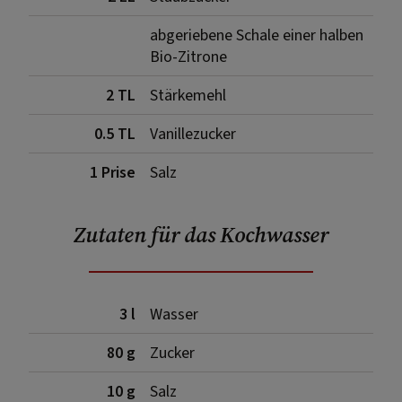
abgeriebene Schale einer halben
Bio-Zitrone
2 TL
Stärkemehl
0.5 TL
Vanillezucker
1 Prise
Salz
Zutaten für das Kochwasser
3 l
Wasser
80 g
Zucker
10 g
Salz