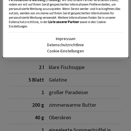
Personalisierte Werbung (Tracking):
Wir und unsere Partner verarbeiten Daten,
SPEICHERN
DRUCKEN
indem wir mit auf Ihrem Gerät gespeicherten Informationen Profile erstellen, um
personalisierte Werbung auszuspielen. Wenn Sie ein werbe– und trackingfreies Abo
nutzen, werden von uns keine auf Ihrem Gerät gespeicherten Informationen für
personalisierte Werbung verwendet. Weitere Informationen finden Sie in unserer
Datenschutzrichtlinie, in der
Liste unserer Partner
sowie in den Cookie-
Zutaten
Einstellungen.
Impressum
Datenschutzrichtlinie
Cookie-Einstellungen
1
filetierter Zander (ca. 2kg)
2 l
klare Fischsuppe
5 Blatt
Gelatine
1
großer Paradeiser
200 g
zimmerwarme Butter
40 g
Oberskren
1
eingelegte Sommertrüffel in