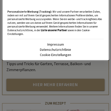
Personalisierte Werbung (Tracking):
Wir und unsere Partner verarbeiten Daten,
indem wir mit auf Ihrem Gerät gespeicherten Informationen Profile erstellen, um
personalisierte Werbung auszuspielen. Wenn Sie ein werbe– und trackingfreies Abo
nutzen, werden von uns keine auf Ihrem Gerät gespeicherten Informationen für
personalisierte Werbung verwendet. Weitere Informationen finden Sie in unserer
Datenschutzrichtlinie, in der
Liste unserer Partner
sowie in den Cookie-
„Servus Garten“ auf WhatsApp
Einstellungen.
Impressum
Nutzen Sie WhatsApp auf Ihrem Handy und lieben es, auf
Datenschutzrichtlinie
dem Balkon, der Terrasse oder im Garten zu werkeln? In
Cookie-Einstellungen
unserem kostenlosen WhatsApp-Kanal finden Sie täglich
Tipps und Tricks für Garten, Terrasse, Balkon- und
Zimmerpflanzen.
HIER MEHR ERFAHREN
ZUM REZEPT