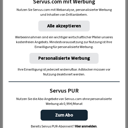
Servus.com mit Werbung
Nutzen Sie Servus.com mit Webanalyse, personalisierter Werbung
und Inhalten von Drittanbietern.
1. Schwarzer Johannisbeersirup
Alle akzeptieren
Schwarze Johannisbeeren, Zucker,
Werbeeinnahmen sind ein wichtiger wirtschaftlicher Pfeiler unseres
Zitronenschale, eine halbe Vanilleschote – und
kostenfreien Angebots. Mindestvoraussetzung zur Nutzung ist Ihre
etwas Geduld beim Abtropfen über Nacht. Der
Einwilligung für personalisierte Werbung.
fertige
Sirup
hält sich kühl und dunkel gelagert
Personalisierte Werbung
ein halbes Jahr und passt kalt mit Wasser oder
Ihre Einwilligung ist jederzeit widerrufbar. Adblocker müssen vor
Mineralwasser ebenso gut wie in die Sauce der
Nutzung deaktiviert werden.
Rindsbackerl.
Servus PUR
Nutzen Sie die Abo-Angebote von Servus.com ohne personalisierte
Werbung ab 0,99 €/Monat
Zum Abo
Bereits Servus PUR-Abonnent?
Hier anmelden
.