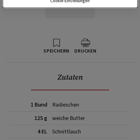
Cookie-Einstellungen
SPEICHERN
DRUCKEN
Zutaten
1 Bund
Radieschen
125 g
weiche Butter
4 EL
Schnittlauch