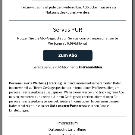
Ihre Einwilligung ist jederzeit widerrufbar. Adblocker müssen vor
Nutzung deaktiviert werden.
Servus PUR
Nutzen Sie die Abo-Angebote von Servus.com ohne personalisierte
Werbung ab 0,99 €/Monat
Zum Abo
Anzeige
Bereits Servus PUR-Abonnent?
Hier anmelden
.
Personalisierte Werbung (Tracking):
Wir und unsere Partner verarbeiten Daten,
indem wir mit auf Ihrem Gerät gespeicherten Informationen Profile erstellen, um
personalisierte Werbung auszuspielen. Wenn Sie ein werbe– und trackingfreies Abo
nutzen, werden von uns keine auf Ihrem Gerät gespeicherten Informationen für
personalisierte Werbung verwendet. Weitere Informationen finden Sie in unserer
Datenschutzrichtlinie, in der
Liste unserer Partner
sowie in den Cookie-
Einstellungen.
Impressum
Datenschutzrichtlinie