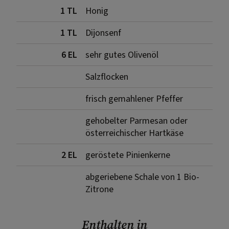
1 TL
Honig
1 TL
Dijonsenf
6 EL
sehr gutes Olivenöl
Salzflocken
frisch gemahlener Pfeffer
gehobelter Parmesan oder
österreichischer Hartkäse
2 EL
geröstete Pinienkerne
abgeriebene Schale von 1 Bio-
Zitrone
Enthalten in