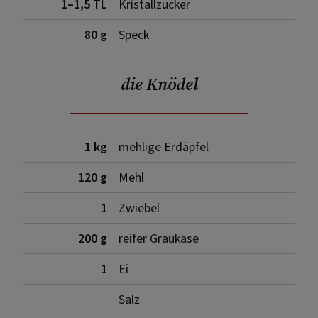
1–1,5 TL
Kristallzucker
80 g
Speck
die Knödel
1 kg
mehlige Erdäpfel
120 g
Mehl
1
Zwiebel
200 g
reifer Graukäse
1
Ei
Salz