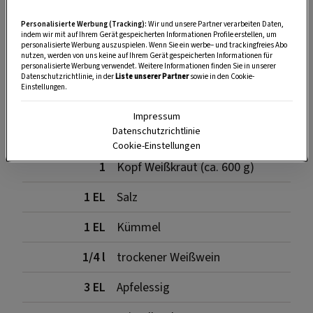
Personalisierte Werbung (Tracking):
Wir und unsere Partner verarbeiten Daten,
indem wir mit auf Ihrem Gerät gespeicherten Informationen Profile erstellen, um
SPEICHERN
DRUCKEN
personalisierte Werbung auszuspielen. Wenn Sie ein werbe– und trackingfreies Abo
nutzen, werden von uns keine auf Ihrem Gerät gespeicherten Informationen für
personalisierte Werbung verwendet. Weitere Informationen finden Sie in unserer
Datenschutzrichtlinie, in der
Liste unserer Partner
sowie in den Cookie-
Einstellungen.
Für den Weinkrautsalat
Impressum
Datenschutzrichtlinie
Cookie-Einstellungen
1
Kopf Weißkraut (ca. 600 g)
1 EL
Salz
1 EL
Kümmel
1/4 l
trockener Weißwein
3 EL
Apfelessig