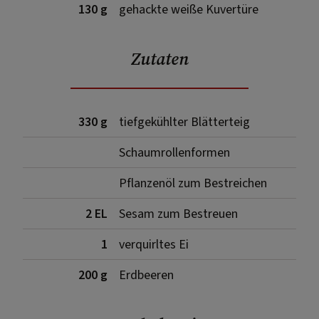
130 g
gehackte weiße Kuvertüre
Zutaten
330 g
tiefgekühlter Blätterteig
Schaumrollenformen
Pflanzenöl zum Bestreichen
2 EL
Sesam zum Bestreuen
1
verquirltes Ei
200 g
Erdbeeren