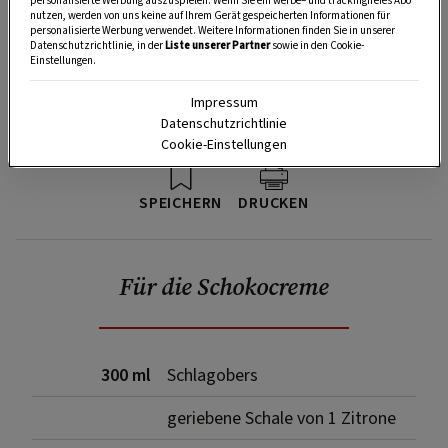
personalisierte Werbung auszuspielen. Wenn Sie ein werbe– und trackingfreies Abo
nutzen, werden von uns keine auf Ihrem Gerät gespeicherten Informationen für
personalisierte Werbung verwendet. Weitere Informationen finden Sie in unserer
Datenschutzrichtlinie, in der
Liste unserer Partner
sowie in den Cookie-
Einstellungen.
Impressum
Datenschutzrichtlinie
Cookie-Einstellungen
SPEICHERN
DRUCKEN
Für die Schokocreme
300 ml
Schlagobers
geriebene Schale von 1 Zitrone