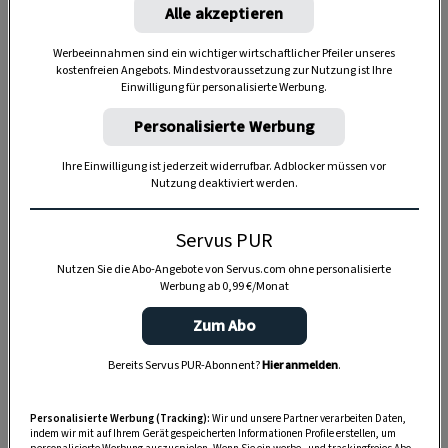
Alle akzeptieren
Werbeeinnahmen sind ein wichtiger wirtschaftlicher Pfeiler unseres
kostenfreien Angebots. Mindestvoraussetzung zur Nutzung ist Ihre
Einwilligung für personalisierte Werbung.
Personalisierte Werbung
Ihre Einwilligung ist jederzeit widerrufbar. Adblocker müssen vor
Nutzung deaktiviert werden.
Servus PUR
Anzeige
Nutzen Sie die Abo-Angebote von Servus.com ohne personalisierte
Werbung ab 0,99 €/Monat
Zum Abo
Bereits Servus PUR-Abonnent?
Hier anmelden
.
Personalisierte Werbung (Tracking):
Wir und unsere Partner verarbeiten Daten,
indem wir mit auf Ihrem Gerät gespeicherten Informationen Profile erstellen, um