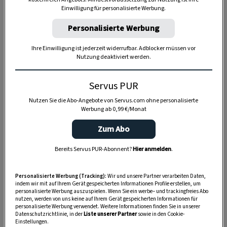
Anzeige
Einwilligung für personalisierte Werbung.
Personalisierte Werbung
Ihre Einwilligung ist jederzeit widerrufbar. Adblocker müssen vor
Nutzung deaktiviert werden.
Servus PUR
Nutzen Sie die Abo-Angebote von Servus.com ohne personalisierte
Werbung ab 0,99 €/Monat
Zum Abo
Bereits Servus PUR-Abonnent?
Hier anmelden
.
Personalisierte Werbung (Tracking):
Wir und unsere Partner verarbeiten Daten,
indem wir mit auf Ihrem Gerät gespeicherten Informationen Profile erstellen, um
personalisierte Werbung auszuspielen. Wenn Sie ein werbe– und trackingfreies Abo
nutzen, werden von uns keine auf Ihrem Gerät gespeicherten Informationen für
personalisierte Werbung verwendet. Weitere Informationen finden Sie in unserer
SPEICHERN
DRUCKEN
Datenschutzrichtlinie, in der
Liste unserer Partner
sowie in den Cookie-
Einstellungen.