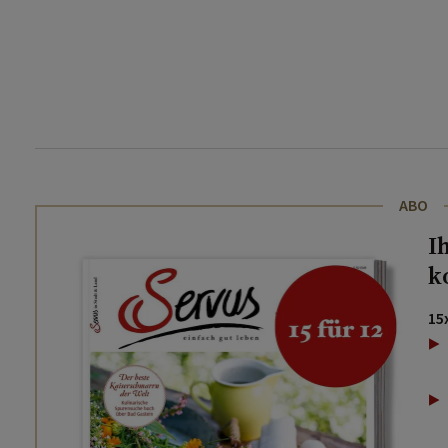
ABO
I
k
15