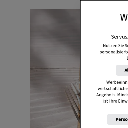
W
Servus
Nutzen Sie S
personalisier
A
Werbeeinna
wirtschaftliche
Angebots. Mind
ist Ihre Einw
Perso