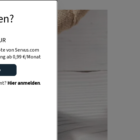
en?
UR
te von Servus.com
ng ab 0,99 €/Monat
o
ent?
Hier anmelden
.