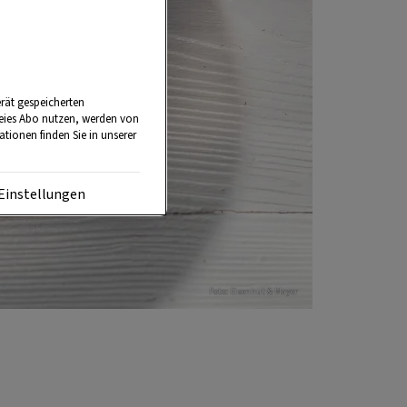
rät gespeicherten
reies Abo nutzen, werden von
tionen finden Sie in unserer
Einstellungen
Foto: Eisenhut & Mayer