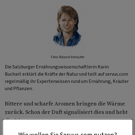
Foto: Roland Vorlaufer
Die Salzburger Ernährungswissenschaftlerin Karin
Buchart erklärt die Kräfte der Natur und teilt auf servus.com
regelmäßig ihr Expertenwissen rund um Ernährung, Kräuter
und Pflanzen.
Bittere und scharfe Aromen bringen die Wärme
zurück. Schon der Duft signalisiert dies und hebt
die Stimmung.
Wie wollen Sie Servus.com nutzen?