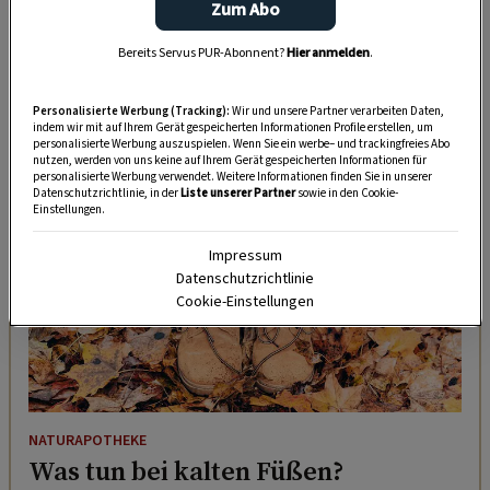
Zum Abo
einige Stücke Galgant
Bereits Servus PUR-Abonnent?
Hier anmelden
.
1 Zimtrinde
DAS KÖNNTE SIE AUCH INTERESSIEREN
Personalisierte Werbung (Tracking):
Wir und unsere Partner verarbeiten Daten,
indem wir mit auf Ihrem Gerät gespeicherten Informationen Profile erstellen, um
personalisierte Werbung auszuspielen. Wenn Sie ein werbe– und trackingfreies Abo
nutzen, werden von uns keine auf Ihrem Gerät gespeicherten Informationen für
personalisierte Werbung verwendet. Weitere Informationen finden Sie in unserer
Datenschutzrichtlinie, in der
Liste unserer Partner
sowie in den Cookie-
Einstellungen.
Impressum
Datenschutzrichtlinie
Cookie-Einstellungen
NATURAPOTHEKE
Was tun bei kalten Füßen?