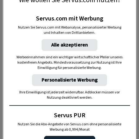
Servus.com mit Werbung
Nutzen Sie Servus.com mit Webanalyse, personalisierter Werbung
und Inhalten von Drittanbietern.
Alle akzeptieren
Anzeige
Werbeeinnahmen sind ein wichtiger wirtschaftlicher Pfeiler unseres
kostenfreien Angebots. Mindestvoraussetzung zur Nutzung ist Ihre
Einwilligung für personalisierte Werbung.
Personalisierte Werbung
Ihre Einwilligung ist jederzeit widerrufbar. Adblocker müssen vor
Nutzung deaktiviert werden.
Servus PUR
0.5 l Apfelsaft naturtrüb
Nutzen Sie die Abo-Angebote von Servus.com ohne personalisierte
0.5 l Holunderbeerensaft
Werbung ab 0,99 €/Monat