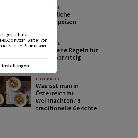
GUTE KÜCHE
11 köstliche
Fastenspeisen
rät gespeicherten
reies Abo nutzen, werden von
GUTE KÜCHE
tionen finden Sie in unserer
10 goldene Regeln für
guten Germteig
Einstellungen
GUTE KÜCHE
Was isst man in
Österreich zu
Weihnachten? 9
traditionelle Gerichte