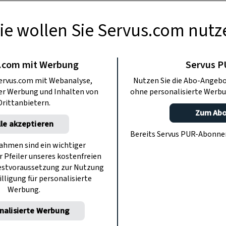
ie wollen Sie Servus.com nutz
RAPOTHEKE
eopatra: Himbeer-
.com mit Werbung
Servus 
ervus.com mit Webanalyse,
Nutzen Sie die Abo-Angebo
on herstellen
ter Werbung und Inhalten von
ohne personalisierte Werbu
Drittanbietern.
Zum Ab
lle akzeptieren
on mit Milch und Honig, erweitern das
Bereits Servus PUR-Abonn
Obers und Himbeeren und wappnen so
hmen sind ein wichtiger
r Pfeiler unseres kostenfreien
 für den Winter.
estvoraussetzung zur Nutzung
illigung für personalisierte
Werbung.
nalisierte Werbung