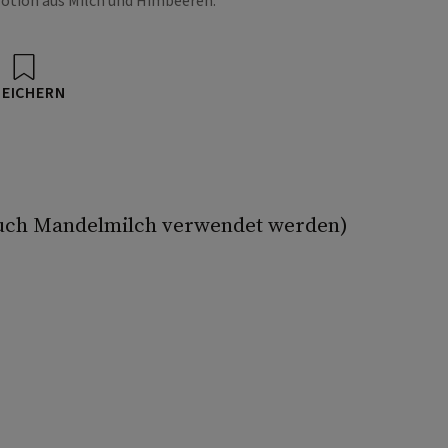
otion aus Milch und Himbeeren.
PEICHERN
 auch Mandelmilch verwendet werden)