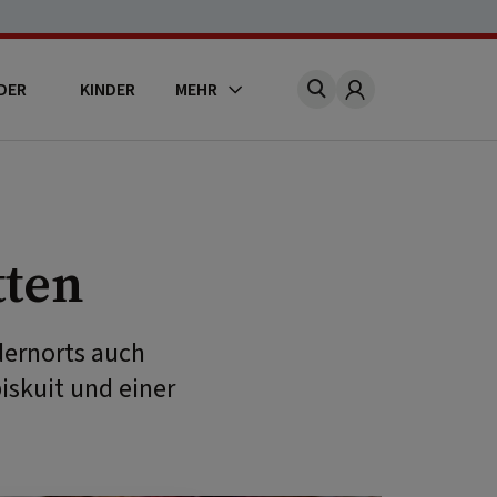
DER
KINDER
MEHR
Account
tten
dernorts auch
skuit und einer