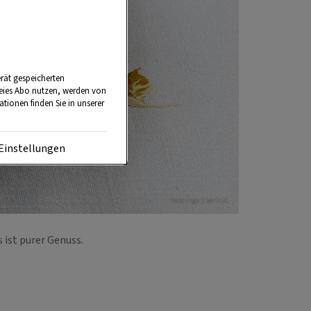
rät gespeicherten
reies Abo nutzen, werden von
tionen finden Sie in unserer
Einstellungen
Foto: Ingo Eisenhut
s ist purer Genuss.