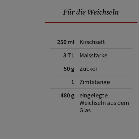
Für die Weichseln
250 ml
Kirschsaft
3 TL
Maisstärke
50 g
Zucker
1
Zimtstange
480 g
eingelegte
Weichseln aus dem
Glas