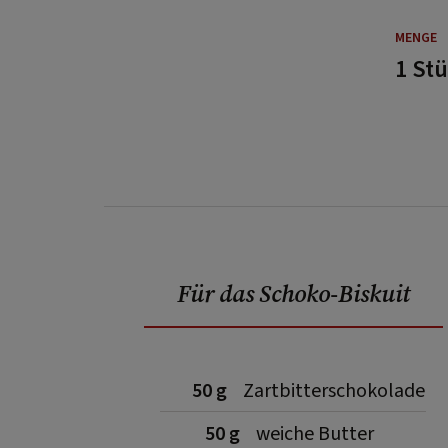
MENGE
1 St
Für das Schoko-Biskuit
50 g
Zartbitterschokolade
50 g
weiche Butter