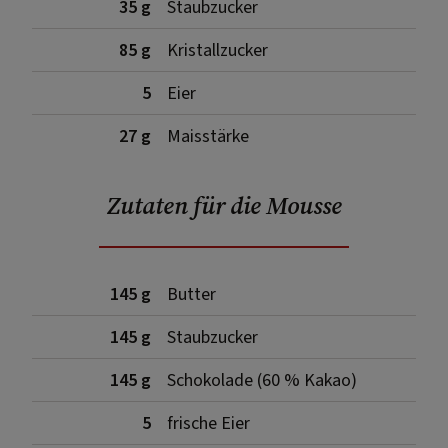
35 g
Staubzucker
85 g
Kristallzucker
5
Eier
27 g
Maisstärke
Zutaten für die Mousse
145 g
Butter
145 g
Staubzucker
145 g
Schokolade (60 % Kakao)
5
frische Eier