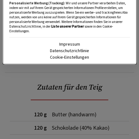
Personalisierte Werbung (Tracking):
Wir und unsere Partner verarbeiten Daten,
indem wir mit auf Ihrem Gerät gespeicherten Informationen Profile erstellen, um
personalisierte Werbung auszuspielen. Wenn Sie ein werbe– und trackingfreies Abo
nutzen, werden von uns keine auf Ihrem Gerät gespeicherten Informationen für
personalisierte Werbung verwendet. Weitere Informationen finden Sie in unserer
Datenschutzrichtlinie, in der
Liste unserer Partner
sowie in den Cookie-
Einstellungen.
Impressum
Datenschutzrichtlinie
Cookie-Einstellungen
SPEICHERN
DRUCKEN
Zutaten für den Teig
120 g
Butter (handwarm)
120 g
Schokolade (40% Kakao)