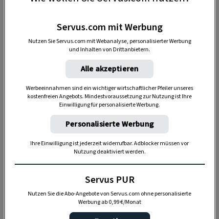
wegwerfen und neu kaufen, es genügt, wenn Sie
nach und nach ein Produkt ersetzen, um dem
Servus.com mit Werbung
plastikfreien Bad Stück für Stück näher zu
Nutzen Sie Servus.com mit Webanalyse, personalisierter Werbung
kommen.
und Inhalten von Drittanbietern.
Alle akzeptieren
1. Mundhygiene
Werbeeinnahmen sind ein wichtiger wirtschaftlicher Pfeiler unseres
2. Hautpflege
kostenfreien Angebots. Mindestvoraussetzung zur Nutzung ist Ihre
Einwilligung für personalisierte Werbung.
3. Haarpflege
Personalisierte Werbung
4. Handtücher & Co
Ihre Einwilligung ist jederzeit widerrufbar. Adblocker müssen vor
Nutzung deaktiviert werden.
Servus PUR
Nutzen Sie die Abo-Angebote von Servus.com ohne personalisierte
Werbung ab 0,99 €/Monat