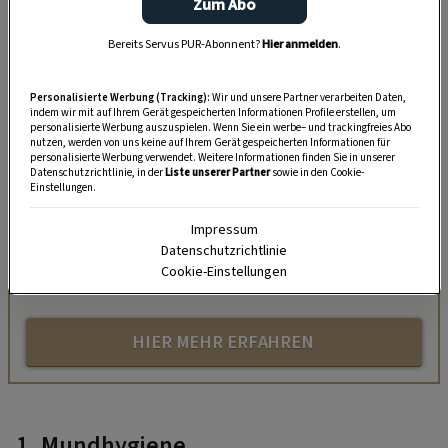
Zum Abo
Bereits Servus PUR-Abonnent?
Hier anmelden
.
Personalisierte Werbung (Tracking):
Wir und unsere Partner verarbeiten Daten,
indem wir mit auf Ihrem Gerät gespeicherten Informationen Profile erstellen, um
personalisierte Werbung auszuspielen. Wenn Sie ein werbe– und trackingfreies Abo
„Servus Garten“ auf WhatsApp
nutzen, werden von uns keine auf Ihrem Gerät gespeicherten Informationen für
personalisierte Werbung verwendet. Weitere Informationen finden Sie in unserer
Datenschutzrichtlinie, in der
Liste unserer Partner
sowie in den Cookie-
Nutzen Sie WhatsApp auf Ihrem Handy und lieben es, auf
Einstellungen.
dem Balkon, der Terrasse oder im Garten zu werkeln? In
Impressum
unserem kostenlosen WhatsApp-Kanal finden Sie täglich
Datenschutzrichtlinie
Tipps und Tricks für Garten, Terrasse, Balkon- und
Cookie-Einstellungen
Zimmerpflanzen.
HIER MEHR ERFAHREN
1. Mundhygiene