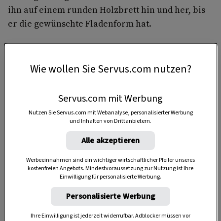
ihn auf einem runden Holzbrett hin und her, bis
er die gewünschte Fladen­form hat.
Wie wollen Sie Servus.com nutzen?
15 Stück
Servus.com mit Werbung
1:48 Stunden
Nutzen Sie Servus.com mit Webanalyse, personalisierter Werbung
und Inhalten von Drittanbietern.
Alle akzeptieren
2 Stunden
Werbeeinnahmen sind ein wichtiger wirtschaftlicher Pfeiler unseres
kostenfreien Angebots. Mindestvoraussetzung zur Nutzung ist Ihre
Einwilligung für personalisierte Werbung.
Personalisierte Werbung
Ihre Einwilligung ist jederzeit widerrufbar. Adblocker müssen vor