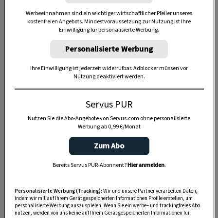
Werbeeinnahmen sind ein wichtiger wirtschaftlicher Pfeiler unseres
Anzeige
kostenfreien Angebots. Mindestvoraussetzung zur Nutzung ist Ihre
Einwilligung für personalisierte Werbung.
Personalisierte Werbung
Ihre Einwilligung ist jederzeit widerrufbar. Adblocker müssen vor
Nutzung deaktiviert werden.
Servus PUR
Nutzen Sie die Abo-Angebote von Servus.com ohne personalisierte
Werbung ab 0,99 €/Monat
Zum Abo
Bereits Servus PUR-Abonnent?
Hier anmelden
.
Personalisierte Werbung (Tracking):
Wir und unsere Partner verarbeiten Daten,
indem wir mit auf Ihrem Gerät gespeicherten Informationen Profile erstellen, um
personalisierte Werbung auszuspielen. Wenn Sie ein werbe– und trackingfreies Abo
nutzen, werden von uns keine auf Ihrem Gerät gespeicherten Informationen für
SPEICHERN
DRUCKEN