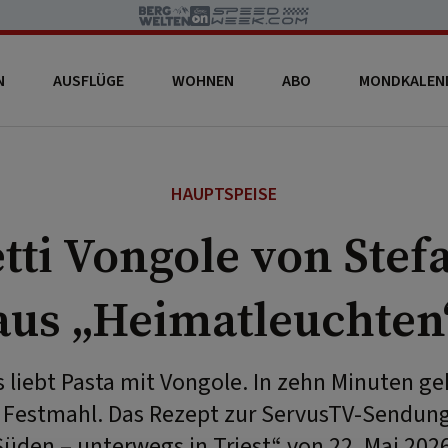
N
AUSFLÜGE
WOHNEN
ABO
MONDKALEN
HAUPTSPEISE
tti Vongole von Stef
aus „Heimatleuchten
 liebt Pasta mit Vongole. In zehn Minuten g
 Festmahl. Das Rezept zur ServusTV-Sendun
Süden – unterwegs in Triest“ von 22. Mai 2026