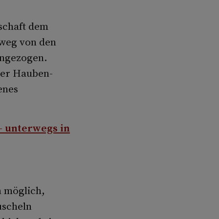
schaft dem
 weg von den
angezogen.
der Hauben-
enes
– unterwegs in
 möglich,
uscheln