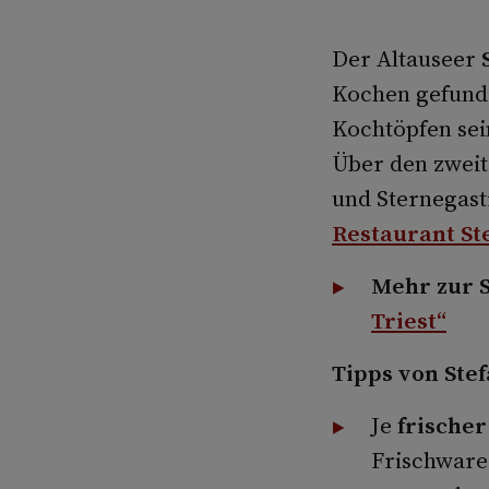
Der Altauseer
Kochen gefunde
Kochtöpfen sei
Über den zweit
und Sternegast
Restaurant St
Mehr zur 
Triest“
Tipps von Stef
Je
frischer
Frischware