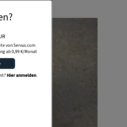
en?
UR
te von Servus.com
ng ab 0,99 €/Monat
o
ent?
Hier anmelden
.