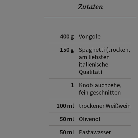
Zutaten
400 g
Vongole
150 g
Spaghetti (trocken,
am liebsten
italienische
Qualität)
1
Knoblauchzehe,
fein geschnitten
100 ml
trockener Weißwein
50 ml
Olivenöl
50 ml
Pastawasser