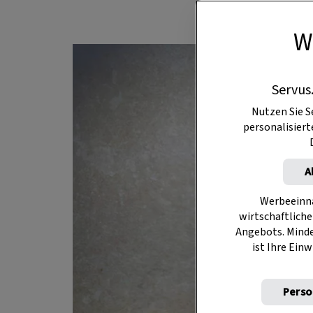
W
Servus
Nutzen Sie S
personalisier
A
Werbeeinna
wirtschaftliche
Angebots. Mind
ist Ihre Einw
Perso