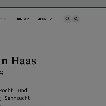
DER
KINDER
MEHR
Account
an Haas
“
ekocht – und
g „Sehnsucht
.