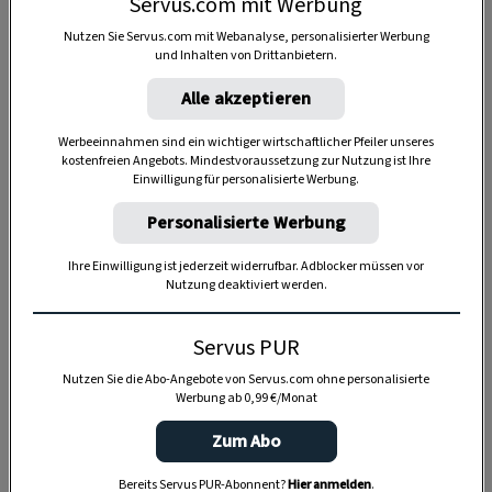
Servus.com mit Werbung
Nutzen Sie Servus.com mit Webanalyse, personalisierter Werbung
und Inhalten von Drittanbietern.
Alle akzeptieren
Werbeeinnahmen sind ein wichtiger wirtschaftlicher Pfeiler unseres
kostenfreien Angebots. Mindestvoraussetzung zur Nutzung ist Ihre
Einwilligung für personalisierte Werbung.
Personalisierte Werbung
Ihre Einwilligung ist jederzeit widerrufbar. Adblocker müssen vor
Nutzung deaktiviert werden.
Anzeige
Servus PUR
Nutzen Sie die Abo-Angebote von Servus.com ohne personalisierte
Werbung ab 0,99 €/Monat
Zum Abo
Bereits Servus PUR-Abonnent?
Hier anmelden
.