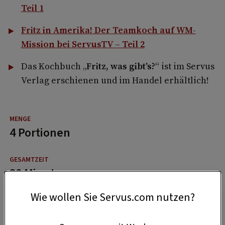
Teil 1
Fritz in Amerika! Der Teamkoch auf WM-
Mission bei ServusTV – Teil 2
Das Kochbuch „
Fritz, was gibt’s?
“ ist im Servus
Verlag erschienen und im Handel erhältlich!
4 Portionen
30 Minuten
Wie wollen Sie Servus.com nutzen?