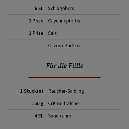
6 EL
Schlagobers
1 Prise
Cayennepfeffer
1 Prise
Salz
Öl zum Backen
Für die Fülle
1 Stück(e)
Räucher-Saibling
150 g
Crème fraîche
4 EL
Sauerrahm