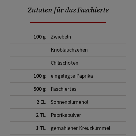
Zutaten für das Faschierte
100 g
Zwiebeln
Knoblauchzehen
Chilischoten
100 g
eingelegte Paprika
500 g
Faschiertes
2 EL
Sonnenblumenöl
2 TL
Paprikapulver
1 TL
gemahlener Kreuzkümmel