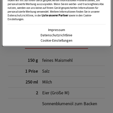
indem wir mit auf Ihrem Gerät gespeicherten Informationen Profile erstellen, um
personalisierte Werbung auszuspielen. Wenn Sie ein werbe– und trackingfreies Abo
nutzen, werden von uns keine auf Ihrem Gerät gespeicherten Informationen für
personalisierte Werbung verwendet. Weitere Informationen finden Sie in unserer
Datenschutzrichtlinie, in der
Liste unserer Partner
sowie in den Cookie-
SPEICHERN
DRUCKEN
Einstellungen.
Impressum
Datenschutzrichtlinie
Zutaten
Cookie-Einstellungen
150 g
feines Maismehl
1 Prise
Salz
250 ml
Milch
2
Eier (Größe M)
Sonnenblumenöl zum Backen