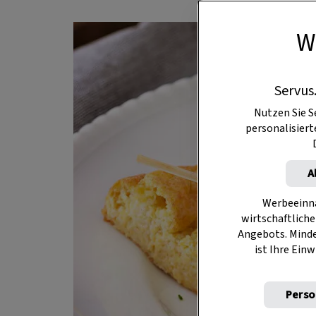
W
Servus
Nutzen Sie S
personalisier
A
Werbeeinna
wirtschaftliche
Angebots. Mind
ist Ihre Einw
Perso