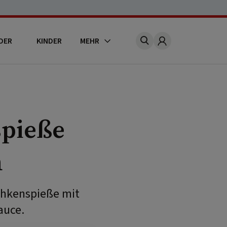
DER
KINDER
MEHR
Account
spieße
n
chkenspieße mit
auce.