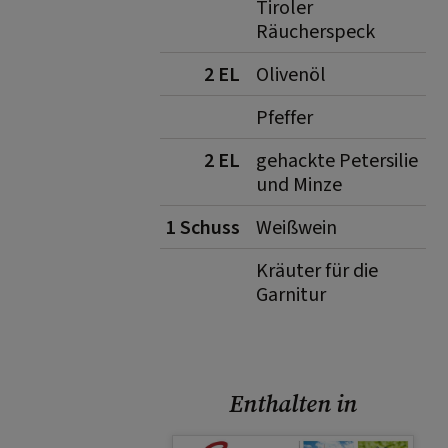
Tiroler
Räucherspeck
2 EL
Olivenöl
Pfeffer
2 EL
gehackte Petersilie
und Minze
1 Schuss
Weißwein
Kräuter für die
Garnitur
Enthalten in