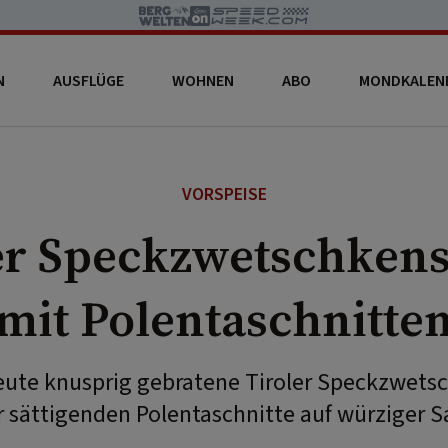
N
AUSFLÜGE
WOHNEN
ABO
MONDKALEN
VORSPEISE
er Speckzwetschken
mit Polentaschnitte
heute knusprig gebratene Tiroler Speckzwets
r sättigenden Polentaschnitte auf würziger S