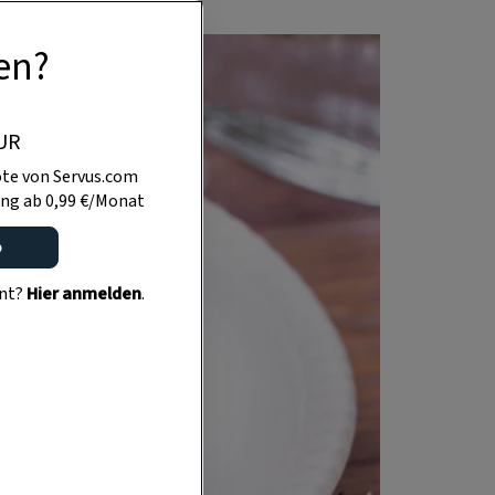
en?
UR
te von Servus.com
ng ab 0,99 €/Monat
o
ent?
Hier anmelden
.