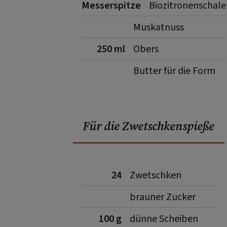
Messerspitze
Biozitronenschale
Muskatnuss
250 ml
Obers
Butter für die Form
Für die Zwetschkenspieße
24
Zwetschken
brauner Zucker
100 g
dünne Scheiben