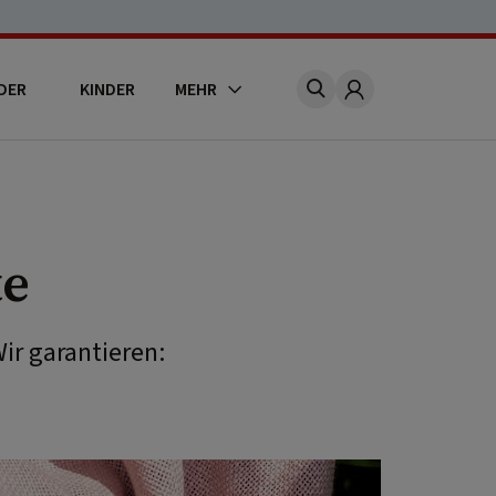
DER
KINDER
MEHR
Account
te
ir garantieren: