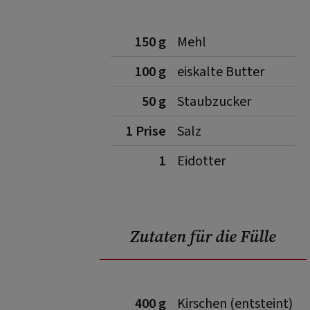
150 g
Mehl
100 g
eiskalte Butter
50 g
Staubzucker
1 Prise
Salz
1
Eidotter
Zutaten für die Fülle
400 g
Kirschen (entsteint)