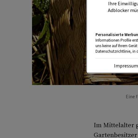
Ihre Einwillig
Adblocker müs
Personalisierte Werbun
Informationen Profile ers
uns keine auf Ihrem Gerät
Datenschutzrichtlinie, in 
Impressu
Eine 
Im Mittelalter 
Gartenbesitzer 