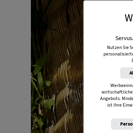
W
Servus
Nutzen Sie S
personalisier
A
Werbeeinna
wirtschaftliche
Angebots. Mind
ist Ihre Einw
Perso