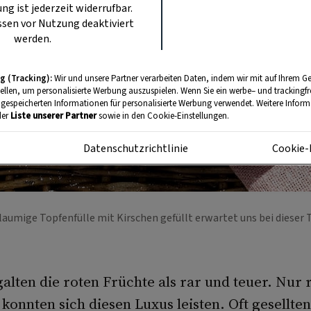
ung ist jederzeit widerrufbar.
sen vor Nutzung deaktiviert
werden.
g (Tracking):
Wir und unsere Partner verarbeiten Daten, indem wir mit auf Ihrem Ge
tellen, um personalisierte Werbung auszuspielen. Wenn Sie ein werbe– und trackingf
 gespeicherten Informationen für personalisierte Werbung verwendet. Weitere Informa
der
Liste unserer Partner
sowie in den Cookie-Einstellungen.
m
Datenschutzrichtlinie
Cookie-
flaumige Topfenfülle mit Kirschen gefüllt erwartet uns bei dieser 
galten die roten Früchte als rar und teuer. Nur 
konnten sich diesen Luxus leisten. Oft gesellten