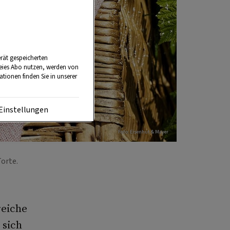
rät gespeicherten
reies Abo nutzen, werden von
tionen finden Sie in unserer
Einstellungen
Foto: Eisenhut & Mayer
Torte.
reiche
 sich