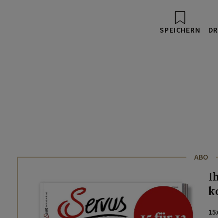
SPEICHERN
DR
ABO
I
k
15