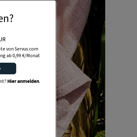
en?
UR
te von Servus.com
ng ab 0,99 €/Monat
o
ent?
Hier anmelden
.