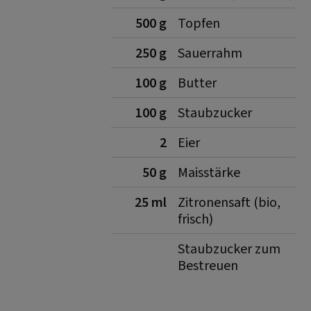
500 g
Topfen
250 g
Sauerrahm
100 g
Butter
100 g
Staubzucker
2
Eier
50 g
Maisstärke
25 ml
Zitronensaft (bio,
frisch)
Staubzucker zum
Bestreuen