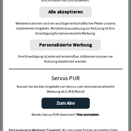
und Inhalten von Drittanbietern.
Alle akzeptieren
Werbeeinnahmen sind ein wichtiger wirtschaftlicher Pfeiler unseres
Anzeige
kostenfreien Angebots. Mindestvoraussetzung zur Nutzung ist Ihre
Einwilligung für personalisierte Werbung.
Personalisierte Werbung
Ihre Einwilligung ist jederzeit widerrufbar. Adblocker müssen vor
Nutzung deaktiviert werden.
Servus PUR
Nutzen Sie die Abo-Angebote von Servus.com ohne personalisierte
Werbung ab 0,99 €/Monat
Zum Abo
Bereits Servus PUR-Abonnent?
Hier anmelden
.
Personalisierte Werbung (Tracking):
Wir und unsere Partner verarbeiten Daten,