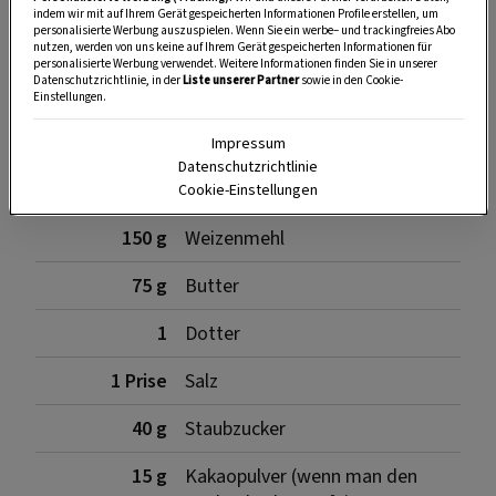
indem wir mit auf Ihrem Gerät gespeicherten Informationen Profile erstellen, um
personalisierte Werbung auszuspielen. Wenn Sie ein werbe– und trackingfreies Abo
SPEICHERN
DRUCKEN
nutzen, werden von uns keine auf Ihrem Gerät gespeicherten Informationen für
personalisierte Werbung verwendet. Weitere Informationen finden Sie in unserer
Datenschutzrichtlinie, in der
Liste unserer Partner
sowie in den Cookie-
Einstellungen.
Zutaten für den Mürbteig
Impressum
Datenschutzrichtlinie
Cookie-Einstellungen
150 g
Weizenmehl
75 g
Butter
1
Dotter
1 Prise
Salz
40 g
Staubzucker
15 g
Kakaopulver (wenn man den