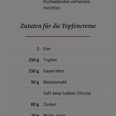
Kuchenboden verfeinern
möchte)
Zutaten für die Topfencreme
3
Eier
250 g
Topfen
250 g
Sauerrahm
50 g
Weizenmehl
Saft einer halben Zitrone
80 g
Zucker
20 g
Mohn, ganz